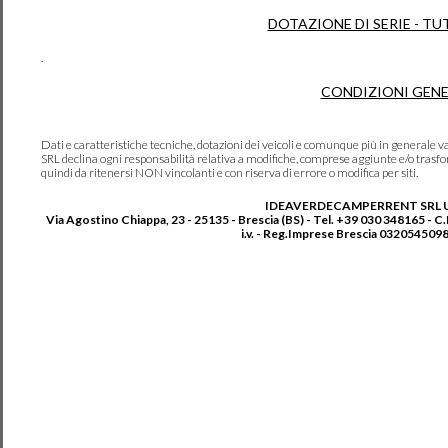
DOTAZIONE DI SERIE - TU
.
CONDIZIONI GENE
Dati e caratteristiche tecniche, dotazioni dei veicoli e comunque più in genera
SRL declina ogni responsabilità relativa a modifiche, comprese aggiunte e/o trasf
quindi da ritenersi NON vincolanti e con riserva di errore o modifica per siti.
IDEAVERDECAMPERRENT SRL 
Via Agostino Chiappa, 23 - 25135 - Brescia (BS) - Tel. +39 030 348165 - C
i.v. - Reg.Imprese Brescia 0320545098