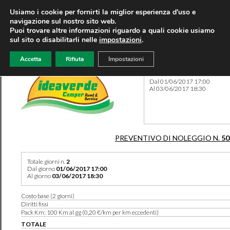
Usiamo i cookie per fornirti la miglior esperienza d'uso e
navigazione sul nostro sito web.
Puoi trovare altre informazioni riguardo a quali cookie usiamo
sul sito o disabilitarli nelle
impostazioni
.
Accetta
Rifiuta
Impostazioni
Preventivo 50354 del 06/08
Dal 01/06/2017 17:00
Al 03/06/2017 18:30
PREVENTIVO DI NOLEGGIO N.
50
Totale giorni n.
2
Dal giorno
01/06/2017 17:00
Al giorno
03/06/2017 18:30
Costo base (2 giorni)
Diritti fissi
Pack Km: 100 Km al gg (0,20 €/km per km eccedenti)
TOTALE