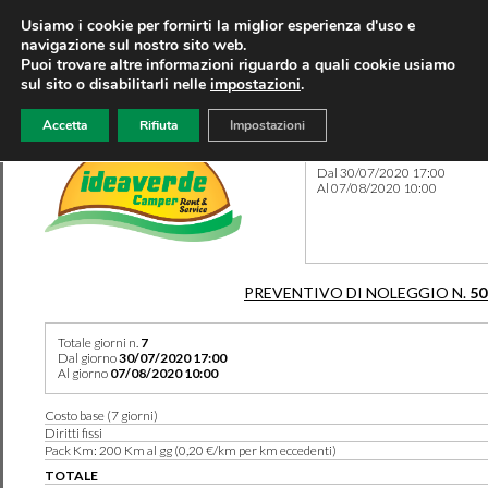
Usiamo i cookie per fornirti la miglior esperienza d'uso e
navigazione sul nostro sito web.
Puoi trovare altre informazioni riguardo a quali cookie usiamo
sul sito o disabilitarli nelle
impostazioni
.
Accetta
Rifiuta
Impostazioni
Preventivo 50350 del 18/07
Dal 30/07/2020 17:00
Al 07/08/2020 10:00
PREVENTIVO DI NOLEGGIO N.
50
Totale giorni n.
7
Dal giorno
30/07/2020 17:00
Al giorno
07/08/2020 10:00
Costo base (7 giorni)
Diritti fissi
Pack Km: 200 Km al gg (0,20 €/km per km eccedenti)
TOTALE