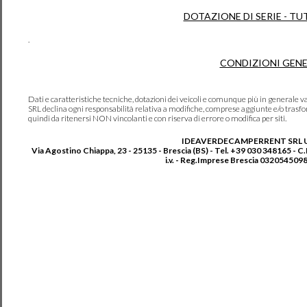
DOTAZIONE DI SERIE - TU
.
CONDIZIONI GENE
Dati e caratteristiche tecniche, dotazioni dei veicoli e comunque più in genera
SRL declina ogni responsabilità relativa a modifiche, comprese aggiunte e/o trasf
quindi da ritenersi NON vincolanti e con riserva di errore o modifica per siti.
IDEAVERDECAMPERRENT SRL 
Via Agostino Chiappa, 23 - 25135 - Brescia (BS) - Tel. +39 030 348165 - C
i.v. - Reg.Imprese Brescia 0320545098