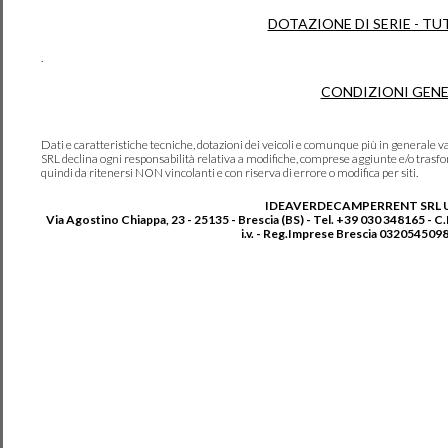
DOTAZIONE DI SERIE - TU
.
CONDIZIONI GENE
Dati e caratteristiche tecniche, dotazioni dei veicoli e comunque più in genera
SRL declina ogni responsabilità relativa a modifiche, comprese aggiunte e/o trasf
quindi da ritenersi NON vincolanti e con riserva di errore o modifica per siti.
IDEAVERDECAMPERRENT SRL 
Via Agostino Chiappa, 23 - 25135 - Brescia (BS) - Tel. +39 030 348165 - C
i.v. - Reg.Imprese Brescia 0320545098