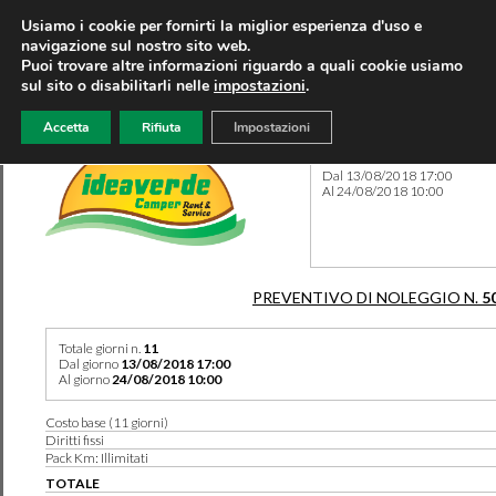
Usiamo i cookie per fornirti la miglior esperienza d'uso e
navigazione sul nostro sito web.
Puoi trovare altre informazioni riguardo a quali cookie usiamo
sul sito o disabilitarli nelle
impostazioni
.
Accetta
Rifiuta
Impostazioni
Preventivo 5035 del 09/08/
Dal 13/08/2018 17:00
Al 24/08/2018 10:00
PREVENTIVO DI NOLEGGIO N.
5
Totale giorni n.
11
Dal giorno
13/08/2018 17:00
Al giorno
24/08/2018 10:00
Costo base (11 giorni)
Diritti fissi
Pack Km: Illimitati
TOTALE