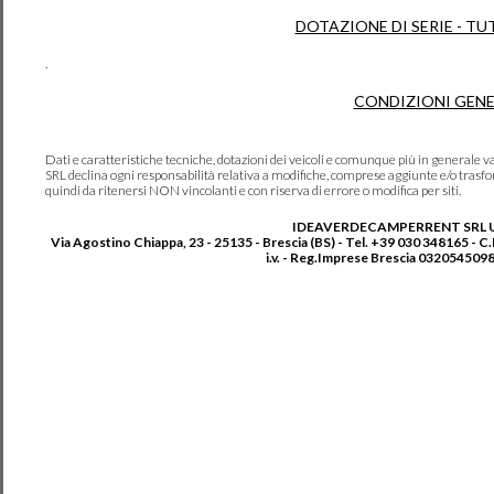
DOTAZIONE DI SERIE - TU
.
CONDIZIONI GENE
Dati e caratteristiche tecniche, dotazioni dei veicoli e comunque più in genera
SRL declina ogni responsabilità relativa a modifiche, comprese aggiunte e/o trasf
quindi da ritenersi NON vincolanti e con riserva di errore o modifica per siti.
IDEAVERDECAMPERRENT SRL 
Via Agostino Chiappa, 23 - 25135 - Brescia (BS) - Tel. +39 030 348165 - C
i.v. - Reg.Imprese Brescia 0320545098