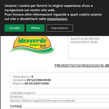
Usiamo i cookie per fornirti la miglior esperienza d'uso e
navigazione sul nostro sito web.
Puoi trovare altre informazioni riguardo a quali cookie usiamo
sul sito o disabilitarli nelle
impostazioni
.
Accetta
Rifiuta
Impostazioni
Preventivo 50349 del 21/07
Dal 29/12/2018 09:00
Al 02/01/2019 10:00
PREVENTIVO DI NOLEGGIO N.
50
Totale giorni n.
4
Dal giorno
29/12/2018 09:00
Al giorno
02/01/2019 10:00
Costo base (4 giorni)
Diritti fissi
Pack Km: 200 Km al gg (0,20 €/km per km eccedenti)
TOTALE