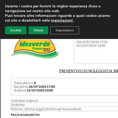
Usiamo i cookie per fornirti la miglior esperienza d'uso e
navigazione sul nostro sito web.
Puoi trovare altre informazioni riguardo a quali cookie usiamo
sul sito o disabilitarli nelle
impostazioni
.
Accetta
Rifiuta
Impostazioni
Preventivo 50346 del 18/07
Dal 24/07/2020 17:00
Al 31/07/2020 10:00
PREVENTIVO DI NOLEGGIO N.
50
Totale giorni n.
6
Dal giorno
24/07/2020 17:00
Al giorno
31/07/2020 10:00
Costo base (6 giorni)
Diritti fissi
Pack Km: 100 Km al gg (0,20 €/km per km eccedenti)
PACK AGGIUNTIVI