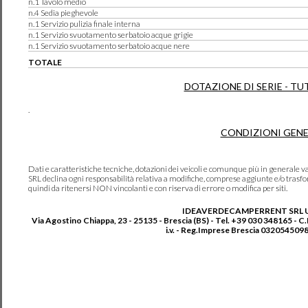
n.1 Tavolo medio
n.4 Sedia pieghevole
n.1 Servizio pulizia finale interna
n.1 Servizio svuotamento serbatoio acque grigie
n.1 Servizio svuotamento serbatoio acque nere
TOTALE
DOTAZIONE DI SERIE - TU
.
CONDIZIONI GENE
Dati e caratteristiche tecniche, dotazioni dei veicoli e comunque più in genera
SRL declina ogni responsabilità relativa a modifiche, comprese aggiunte e/o trasf
quindi da ritenersi NON vincolanti e con riserva di errore o modifica per siti.
IDEAVERDECAMPERRENT SRL 
Via Agostino Chiappa, 23 - 25135 - Brescia (BS) - Tel. +39 030 348165 - C
i.v. - Reg.Imprese Brescia 0320545098