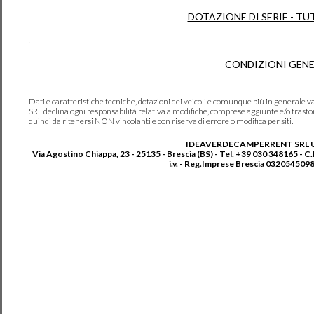
DOTAZIONE DI SERIE - TU
.
CONDIZIONI GENE
Dati e caratteristiche tecniche, dotazioni dei veicoli e comunque più in genera
SRL declina ogni responsabilità relativa a modifiche, comprese aggiunte e/o trasf
quindi da ritenersi NON vincolanti e con riserva di errore o modifica per siti.
IDEAVERDECAMPERRENT SRL 
Via Agostino Chiappa, 23 - 25135 - Brescia (BS) - Tel. +39 030 348165 - C
i.v. - Reg.Imprese Brescia 0320545098