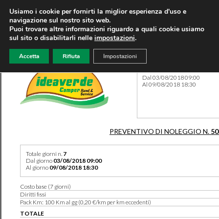
Usiamo i cookie per fornirti la miglior esperienza d'uso e
navigazione sul nostro sito web.
Puoi trovare altre informazioni riguardo a quali cookie usiamo
sul sito o disabilitarli nelle
impostazioni
.
Accetta
Rifiuta
Impostazioni
Preventivo 50341 del 12/07
Dal 03/08/2018 09:00
Al 09/08/2018 18:30
PREVENTIVO DI NOLEGGIO N.
50
Totale giorni n.
7
Dal giorno
03/08/2018 09:00
Al giorno
09/08/2018 18:30
Costo base (7 giorni)
Diritti fissi
Pack Km: 100 Km al gg (0,20 €/km per km eccedenti)
TOTALE