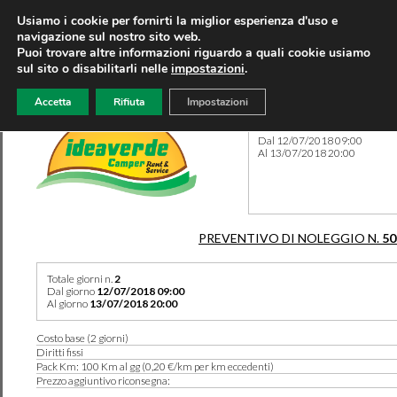
Usiamo i cookie per fornirti la miglior esperienza d'uso e
navigazione sul nostro sito web.
Puoi trovare altre informazioni riguardo a quali cookie usiamo
sul sito o disabilitarli nelle
impostazioni
.
Accetta
Rifiuta
Impostazioni
Preventivo 50340 del 12/07
Dal 12/07/2018 09:00
Al 13/07/2018 20:00
PREVENTIVO DI NOLEGGIO N.
50
Totale giorni n.
2
Dal giorno
12/07/2018 09:00
Al giorno
13/07/2018 20:00
Costo base (2 giorni)
Diritti fissi
Pack Km: 100 Km al gg (0,20 €/km per km eccedenti)
Prezzo aggiuntivo riconsegna: