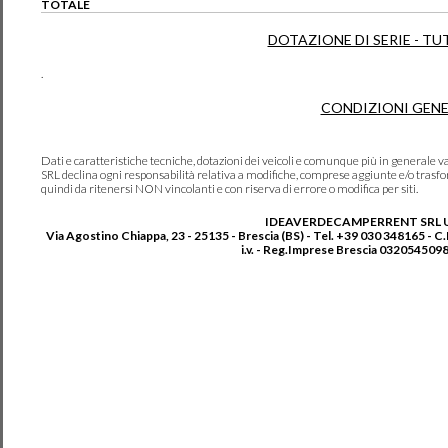
TOTALE
DOTAZIONE DI SERIE - TU
.
CONDIZIONI GENE
Dati e caratteristiche tecniche, dotazioni dei veicoli e comunque più in genera
SRL declina ogni responsabilità relativa a modifiche, comprese aggiunte e/o trasf
quindi da ritenersi NON vincolanti e con riserva di errore o modifica per siti.
IDEAVERDECAMPERRENT SRL 
Via Agostino Chiappa, 23 - 25135 - Brescia (BS) - Tel. +39 030 348165 - C
i.v. - Reg.Imprese Brescia 0320545098