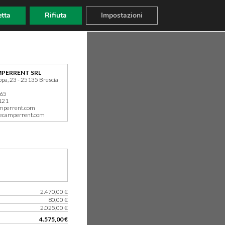
tta
Rifiuta
Impostazioni
PERRENT SRL
ppa, 23 - 25135 Brescia
165
121
mperrent.com
ecamperrent.com
2.470,00 €
80,00 €
2.025,00 €
4.575,00 €