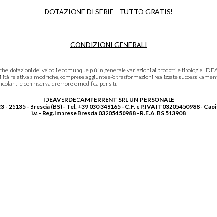
DOTAZIONE DI SERIE - TUTTO GRATIS!
CONDIZIONI GENERALI
niche, dotazioni dei veicoli e comunque più in generale variazioni ai prodotti e tipolo
lità relativa a modifiche, comprese aggiunte e/o trasformazioni realizzate successivament
olanti e con riserva di errore o modifica per siti.
IDEAVERDECAMPERRENT SRL UNIPERSONALE
3 - 25135 - Brescia (BS) - Tel. +39 030 348165 - C.F. e P.IVA IT03205450988 - Capi
i.v. - Reg.Imprese Brescia 03205450988 - R.E.A. BS 513908