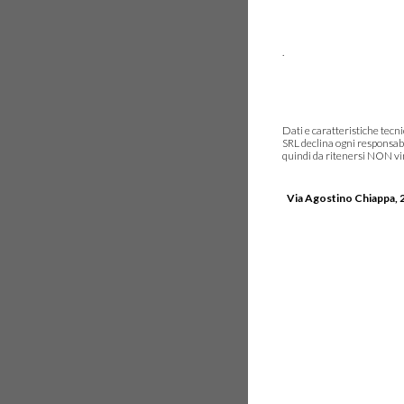
.
Dati e caratteristiche tec
SRL declina ogni responsabi
quindi da ritenersi NON vinc
Via Agostino Chiappa, 2