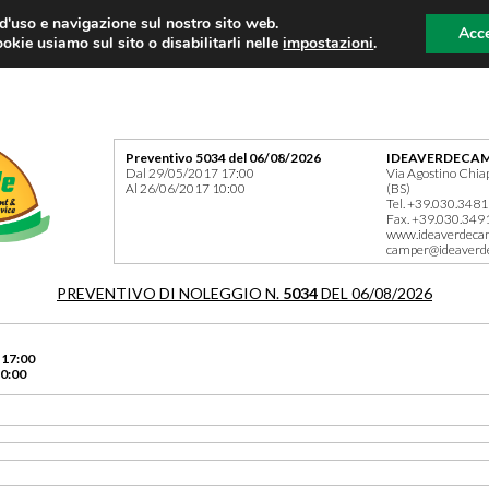
 d'uso e navigazione sul nostro sito web.
Acce
okie usiamo sul sito o disabilitarli nelle
impostazioni
.
Preventivo 5034 del 06/08/2026
IDEAVERDECAM
Dal 29/05/2017 17:00
Via Agostino Chia
Al 26/06/2017 10:00
(BS)
Tel. +39.030.348
Fax. +39.030.349
www.ideaverdeca
camper@ideaverd
PREVENTIVO DI NOLEGGIO N.
5034
DEL 06/08/2026
 17:00
0:00