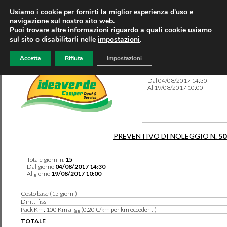
Usiamo i cookie per fornirti la miglior esperienza d'uso e
navigazione sul nostro sito web.
Puoi trovare altre informazioni riguardo a quali cookie usiamo
sul sito o disabilitarli nelle
impostazioni
.
Accetta
Rifiuta
Impostazioni
Preventivo 50339 del 08/08
Dal 04/08/2017 14:30
Al 19/08/2017 10:00
PREVENTIVO DI NOLEGGIO N.
50
Totale giorni n.
15
Dal giorno
04/08/2017 14:30
Al giorno
19/08/2017 10:00
Costo base (15 giorni)
Diritti fissi
Pack Km: 100 Km al gg (0,20 €/km per km eccedenti)
TOTALE