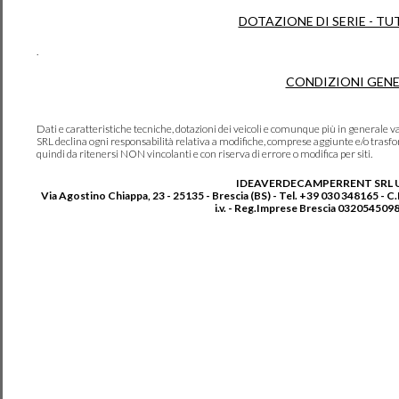
DOTAZIONE DI SERIE - TU
.
CONDIZIONI GENE
Dati e caratteristiche tecniche, dotazioni dei veicoli e comunque più in genera
SRL declina ogni responsabilità relativa a modifiche, comprese aggiunte e/o trasf
quindi da ritenersi NON vincolanti e con riserva di errore o modifica per siti.
IDEAVERDECAMPERRENT SRL 
Via Agostino Chiappa, 23 - 25135 - Brescia (BS) - Tel. +39 030 348165 - C
i.v. - Reg.Imprese Brescia 0320545098