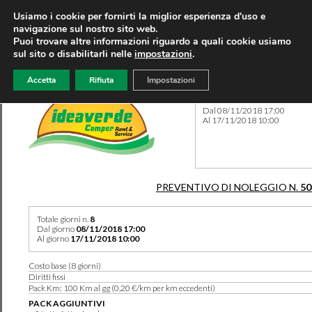
Usiamo i cookie per fornirti la miglior esperienza d'uso e
navigazione sul nostro sito web.
Puoi trovare altre informazioni riguardo a quali cookie usiamo
sul sito o disabilitarli nelle
impostazioni
.
Accetta
Rifiuta
Impostazioni
Preventivo 50339 del 12/07
Dal 08/11/2018 17:00
Al 17/11/2018 10:00
PREVENTIVO DI NOLEGGIO N.
50
Totale giorni n.
8
Dal giorno
08/11/2018 17:00
Al giorno
17/11/2018 10:00
Costo base (8 giorni)
Diritti fissi
Pack Km: 100 Km al gg (0,20 €/km per km eccedenti)
PACK AGGIUNTIVI