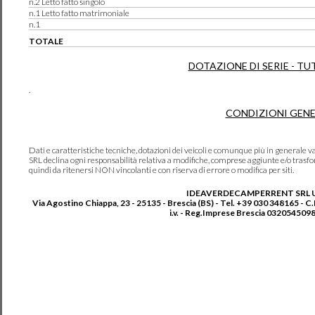
n.2 Letto fatto singolo
n.1 Letto fatto matrimoniale
n.1
TOTALE
DOTAZIONE DI SERIE - TU
.
CONDIZIONI GENE
Dati e caratteristiche tecniche, dotazioni dei veicoli e comunque più in genera
SRL declina ogni responsabilità relativa a modifiche, comprese aggiunte e/o trasf
quindi da ritenersi NON vincolanti e con riserva di errore o modifica per siti.
IDEAVERDECAMPERRENT SRL 
Via Agostino Chiappa, 23 - 25135 - Brescia (BS) - Tel. +39 030 348165 - C
i.v. - Reg.Imprese Brescia 0320545098