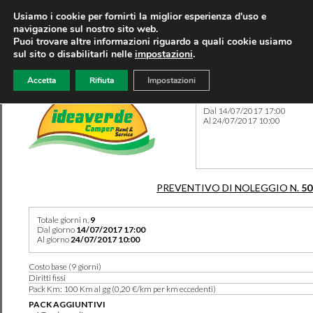
Usiamo i cookie per fornirti la miglior esperienza d'uso e
navigazione sul nostro sito web.
Puoi trovare altre informazioni riguardo a quali cookie usiamo
sul sito o disabilitarli nelle
impostazioni
.
Accetta
Rifiuta
Impostazioni
Preventivo 50338 del 10/08
Dal 14/07/2017 17:00
Al 24/07/2017 10:00
PREVENTIVO DI NOLEGGIO N.
50
Totale giorni n.
9
Dal giorno
14/07/2017 17:00
Al giorno
24/07/2017 10:00
Costo base (9 giorni)
Diritti fissi
Pack Km: 100 Km al gg (0,20 €/km per km eccedenti)
PACK AGGIUNTIVI