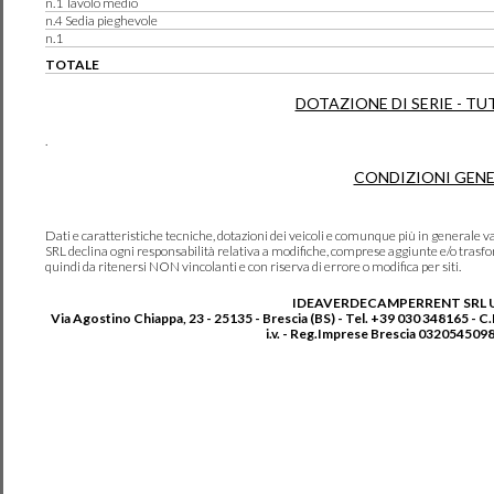
n.1 Tavolo medio
n.4 Sedia pieghevole
n.1
TOTALE
DOTAZIONE DI SERIE - TU
.
CONDIZIONI GENE
Dati e caratteristiche tecniche, dotazioni dei veicoli e comunque più in genera
SRL declina ogni responsabilità relativa a modifiche, comprese aggiunte e/o trasf
quindi da ritenersi NON vincolanti e con riserva di errore o modifica per siti.
IDEAVERDECAMPERRENT SRL 
Via Agostino Chiappa, 23 - 25135 - Brescia (BS) - Tel. +39 030 348165 - C
i.v. - Reg.Imprese Brescia 0320545098