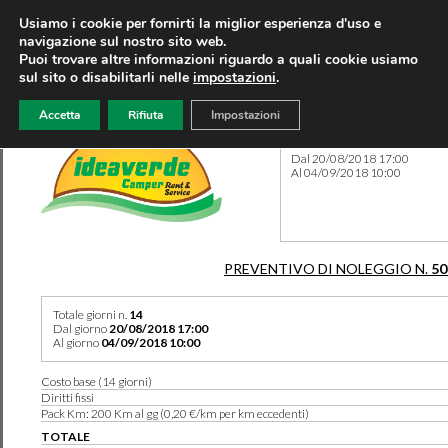
Usiamo i cookie per fornirti la miglior esperienza d'uso e
navigazione sul nostro sito web.
Puoi trovare altre informazioni riguardo a quali cookie usiamo
sul sito o disabilitarli nelle
impostazioni
.
Accetta
Rifiuta
Impostazioni
Preventivo 50337 del 12/07
Dal 20/08/2018 17:00
Al 04/09/2018 10:00
PREVENTIVO DI NOLEGGIO N.
50
Totale giorni n.
14
Dal giorno
20/08/2018 17:00
Al giorno
04/09/2018 10:00
Costo base (14 giorni)
Diritti fissi
Pack Km: 200 Km al gg (0,20 €/km per km eccedenti)
TOTALE