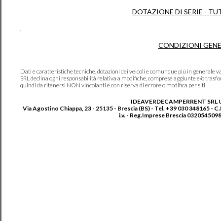
DOTAZIONE DI SERIE - TU
.
CONDIZIONI GENE
Dati e caratteristiche tecniche, dotazioni dei veicoli e comunque più in genera
SRL declina ogni responsabilità relativa a modifiche, comprese aggiunte e/o trasf
quindi da ritenersi NON vincolanti e con riserva di errore o modifica per siti.
IDEAVERDECAMPERRENT SRL 
Via Agostino Chiappa, 23 - 25135 - Brescia (BS) - Tel. +39 030 348165 - C
i.v. - Reg.Imprese Brescia 0320545098