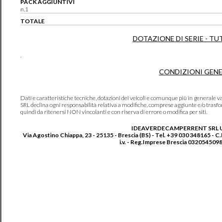
PACK AGGIUNTIVI
n.1
TOTALE
DOTAZIONE DI SERIE - TU
.
CONDIZIONI GENE
Dati e caratteristiche tecniche, dotazioni dei veicoli e comunque più in genera
SRL declina ogni responsabilità relativa a modifiche, comprese aggiunte e/o trasf
quindi da ritenersi NON vincolanti e con riserva di errore o modifica per siti.
IDEAVERDECAMPERRENT SRL 
Via Agostino Chiappa, 23 - 25135 - Brescia (BS) - Tel. +39 030 348165 - C
i.v. - Reg.Imprese Brescia 0320545098