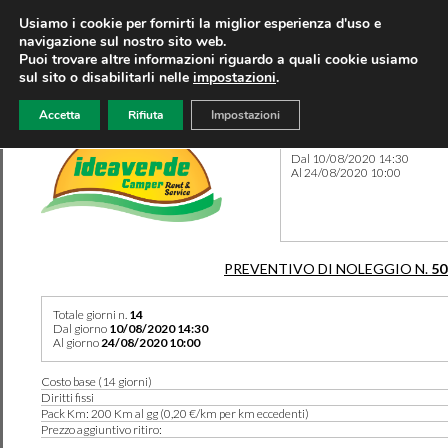
Usiamo i cookie per fornirti la miglior esperienza d'uso e
navigazione sul nostro sito web.
Puoi trovare altre informazioni riguardo a quali cookie usiamo
sul sito o disabilitarli nelle
impostazioni
.
Accetta
Rifiuta
Impostazioni
Preventivo 50336 del 12/07
Dal 10/08/2020 14:30
Al 24/08/2020 10:00
PREVENTIVO DI NOLEGGIO N.
50
Totale giorni n.
14
Dal giorno
10/08/2020 14:30
Al giorno
24/08/2020 10:00
Costo base (14 giorni)
Diritti fissi
Pack Km: 200 Km al gg (0,20 €/km per km eccedenti)
Prezzo aggiuntivo ritiro: