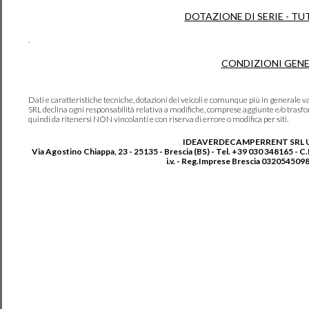
DOTAZIONE DI SERIE - TU
.
CONDIZIONI GENE
Dati e caratteristiche tecniche, dotazioni dei veicoli e comunque più in genera
SRL declina ogni responsabilità relativa a modifiche, comprese aggiunte e/o trasf
quindi da ritenersi NON vincolanti e con riserva di errore o modifica per siti.
IDEAVERDECAMPERRENT SRL 
Via Agostino Chiappa, 23 - 25135 - Brescia (BS) - Tel. +39 030 348165 - C
i.v. - Reg.Imprese Brescia 0320545098