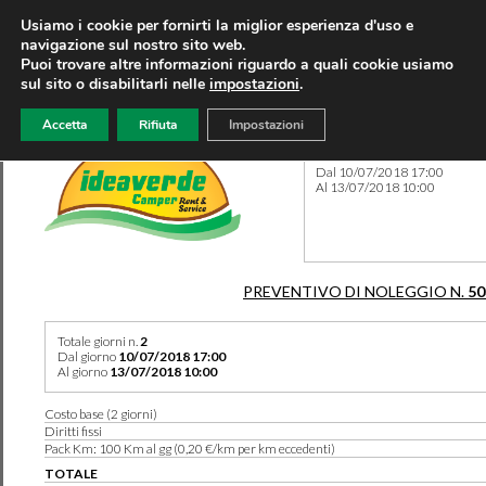
Usiamo i cookie per fornirti la miglior esperienza d'uso e
navigazione sul nostro sito web.
Puoi trovare altre informazioni riguardo a quali cookie usiamo
sul sito o disabilitarli nelle
impostazioni
.
Accetta
Rifiuta
Impostazioni
Preventivo 50335 del 11/07
Dal 10/07/2018 17:00
Al 13/07/2018 10:00
PREVENTIVO DI NOLEGGIO N.
50
Totale giorni n.
2
Dal giorno
10/07/2018 17:00
Al giorno
13/07/2018 10:00
Costo base (2 giorni)
Diritti fissi
Pack Km: 100 Km al gg (0,20 €/km per km eccedenti)
TOTALE