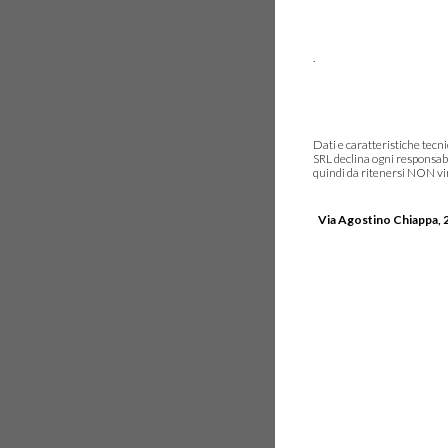
.
Dati e caratteristiche tec
SRL declina ogni responsabi
quindi da ritenersi NON vinc
Via Agostino Chiappa, 2