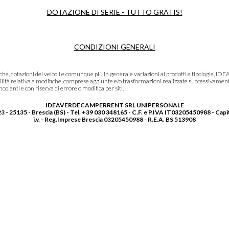
DOTAZIONE DI SERIE - TUTTO GRATIS!
CONDIZIONI GENERALI
niche, dotazioni dei veicoli e comunque più in generale variazioni ai prodotti e tipolo
lità relativa a modifiche, comprese aggiunte e/o trasformazioni realizzate successivament
olanti e con riserva di errore o modifica per siti.
IDEAVERDECAMPERRENT SRL UNIPERSONALE
3 - 25135 - Brescia (BS) - Tel. +39 030 348165 - C.F. e P.IVA IT03205450988 - Capi
i.v. - Reg.Imprese Brescia 03205450988 - R.E.A. BS 513908