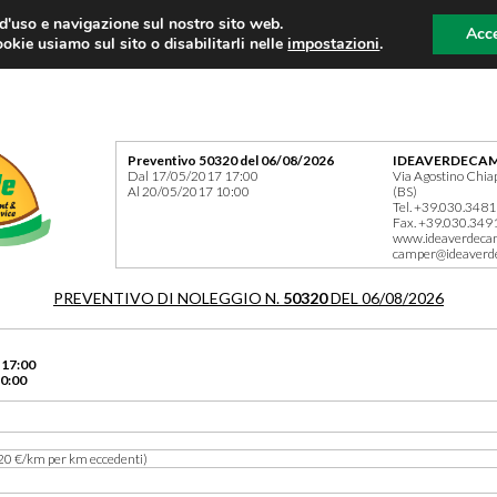
 d'uso e navigazione sul nostro sito web.
Acce
okie usiamo sul sito o disabilitarli nelle
impostazioni
.
Preventivo 50320 del 06/08/2026
IDEAVERDECAM
Dal 17/05/2017 17:00
Via Agostino Chia
Al 20/05/2017 10:00
(BS)
Tel. +39.030.348
Fax. +39.030.349
www.ideaverdeca
camper@ideaverd
PREVENTIVO DI NOLEGGIO N.
50320
DEL 06/08/2026
 17:00
0:00
20 €/km per km eccedenti)