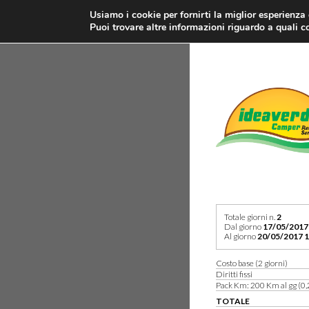
Usiamo i cookie per fornirti la miglior esperienza
Puoi trovare altre informazioni riguardo a quali co
Totale giorni n.
2
Dal giorno
17/05/2017
Al giorno
20/05/2017 1
Costo base (2 giorni)
Diritti fissi
Pack Km: 200 Km al gg (0,
TOTALE