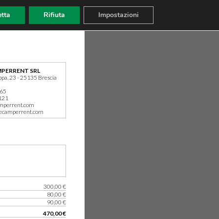
tta
Rifiuta
Impostazioni
PERRENT SRL
ppa, 23 - 25135 Brescia
165
121
mperrent.com
ecamperrent.com
300,00 €
80,00 €
90,00 €
470,00 €