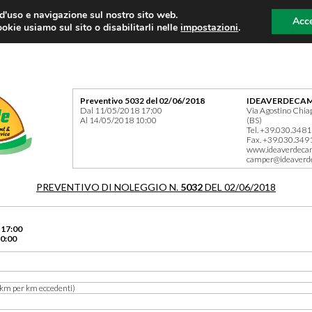
 d'uso e navigazione sul nostro sito web.
Acce
okie usiamo sul sito o disabilitarli nelle
impostazioni
.
Preventivo 5032 del 02/06/2018
IDEAVERDECAM
Dal 11/05/2018 17:00
Via Agostino Chia
Al 14/05/2018 10:00
(BS)
Tel. +39.030.348
Fax. +39.030.349
www.ideaverdeca
camper@ideaverd
PREVENTIVO DI NOLEGGIO N.
5032
DEL 02/06/2018
 17:00
0:00
km per km eccedenti)