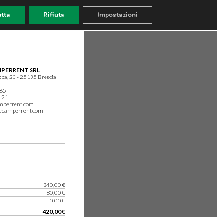
tta
Rifiuta
Impostazioni
PERRENT SRL
ppa, 23 - 25135 Brescia
165
121
mperrent.com
ecamperrent.com
340,00 €
80,00 €
0,00 €
420,00 €