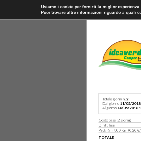
Usiamo i cookie per fornirti la miglior esperienza
Puoi trovare altre informazioni riguardo a quali co
Totale giorni n.
2
Dal giorno
11/05/2018
Al giorno
14/05/2018 1
Costo base (2 giorni)
Diritti fissi
Pack Km: 800 Km (0,20 €/
TOTALE