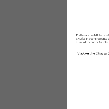
.
Dati e caratteristiche tec
SRL declina ogni responsabi
quindi da ritenersi NON vinc
Via Agostino Chiappa, 2