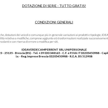
DOTAZIONE DI SERIE - TUTTO GRATIS!
CONDIZIONI GENERALI
niche, dotazioni dei veicoli e comunque più in generale variazioni ai prodotti e tipolo
lità relativa a modifiche, comprese aggiunte e/o trasformazioni realizzate successivament
olanti e con riserva di errore o modifica per siti.
IDEAVERDECAMPERRENT SRL UNIPERSONALE
3 - 25135 - Brescia (BS) - Tel. +39 030 348165 - C.F. e P.IVA IT03205450988 - Capi
i.v. - Reg.Imprese Brescia 03205450988 - R.E.A. BS 513908