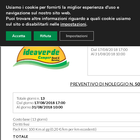
Usiamo i cookie per fornirti la miglior esperienza d'uso e
navigazione sul nostro sito web.
Puoi trovare altre informazioni riguardo a quali cookie usiamo
sul sito o disabilitarli nelle
impostazioni
.
Accetta
Rifiuta
Impostazioni
Preventivo 50319 del 07/07
Dal 17/08/2018 17:00
Al 31/08/2018 10:00
PREVENTIVO DI NOLEGGIO N.
50
Totale giorni n.
13
Dal giorno
17/08/2018 17:00
Al giorno
31/08/2018 10:00
Costo base (13 giorni)
Diritti fissi
Pack Km: 100 Km al gg (0,20 €/km per km eccedenti)
TOTALE