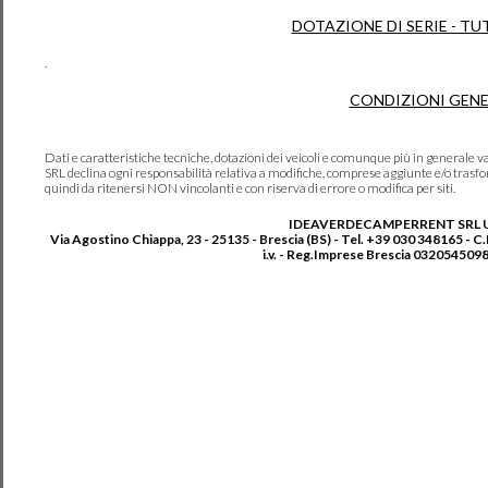
DOTAZIONE DI SERIE - TU
.
CONDIZIONI GENE
Dati e caratteristiche tecniche, dotazioni dei veicoli e comunque più in genera
SRL declina ogni responsabilità relativa a modifiche, comprese aggiunte e/o trasf
quindi da ritenersi NON vincolanti e con riserva di errore o modifica per siti.
IDEAVERDECAMPERRENT SRL 
Via Agostino Chiappa, 23 - 25135 - Brescia (BS) - Tel. +39 030 348165 - C
i.v. - Reg.Imprese Brescia 0320545098