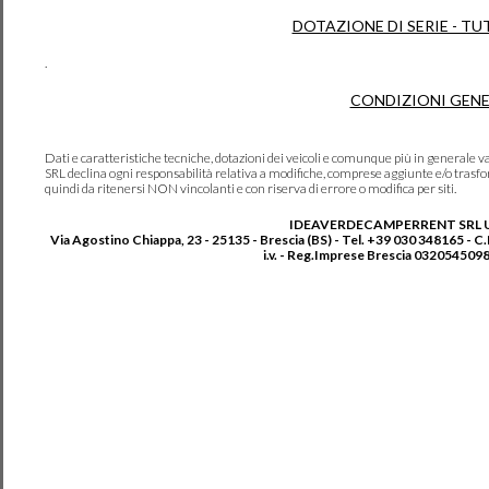
DOTAZIONE DI SERIE - TU
.
CONDIZIONI GENE
Dati e caratteristiche tecniche, dotazioni dei veicoli e comunque più in genera
SRL declina ogni responsabilità relativa a modifiche, comprese aggiunte e/o trasf
quindi da ritenersi NON vincolanti e con riserva di errore o modifica per siti.
IDEAVERDECAMPERRENT SRL 
Via Agostino Chiappa, 23 - 25135 - Brescia (BS) - Tel. +39 030 348165 - C
i.v. - Reg.Imprese Brescia 0320545098