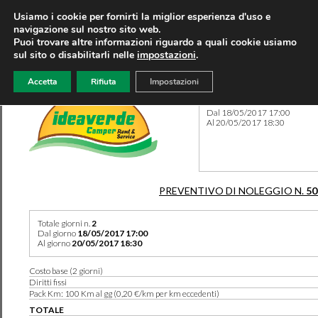
Usiamo i cookie per fornirti la miglior esperienza d'uso e
navigazione sul nostro sito web.
Puoi trovare altre informazioni riguardo a quali cookie usiamo
sul sito o disabilitarli nelle
impostazioni
.
Accetta
Rifiuta
Impostazioni
Preventivo 50318 del 09/08
Dal 18/05/2017 17:00
Al 20/05/2017 18:30
PREVENTIVO DI NOLEGGIO N.
50
Totale giorni n.
2
Dal giorno
18/05/2017 17:00
Al giorno
20/05/2017 18:30
Costo base (2 giorni)
Diritti fissi
Pack Km: 100 Km al gg (0,20 €/km per km eccedenti)
TOTALE