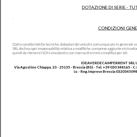
DOTAZIONE DI SERIE - TU
.
CONDIZIONI GENE
Dati e caratteristiche tecniche, dotazioni dei veicoli e comunque più in genera
SRL declina ogni responsabilità relativa a modifiche, comprese aggiunte e/o trasf
quindi da ritenersi NON vincolanti e con riserva di errore o modifica per siti.
IDEAVERDECAMPERRENT SRL 
Via Agostino Chiappa, 23 - 25135 - Brescia (BS) - Tel. +39 030 348165 - C
i.v. - Reg.Imprese Brescia 0320545098