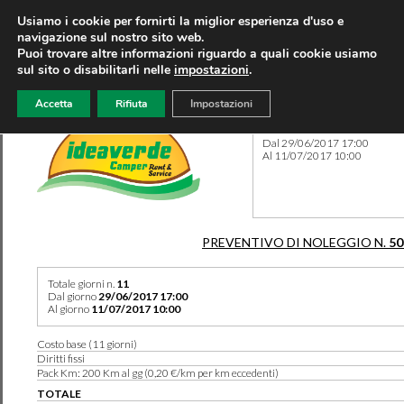
Usiamo i cookie per fornirti la miglior esperienza d'uso e
navigazione sul nostro sito web.
Puoi trovare altre informazioni riguardo a quali cookie usiamo
sul sito o disabilitarli nelle
impostazioni
.
Accetta
Rifiuta
Impostazioni
Preventivo 50317 del 08/08
Dal 29/06/2017 17:00
Al 11/07/2017 10:00
PREVENTIVO DI NOLEGGIO N.
50
Totale giorni n.
11
Dal giorno
29/06/2017 17:00
Al giorno
11/07/2017 10:00
Costo base (11 giorni)
Diritti fissi
Pack Km: 200 Km al gg (0,20 €/km per km eccedenti)
TOTALE