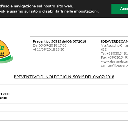
 d'uso e navigazione sul nostro sito web.
Acce
okie usiamo sul sito o disabilitarli nelle
impostazioni
.
Preventivo 50315 del 06/07/2018
IDEAVERDECAM
Dal 03/09/2018 17:00
Via Agostino Chia
Al 11/09/2018 18:30
(BS)
Tel. +39.030.348
Fax. +39.030.349
www.ideaverdeca
camper@ideaverd
PREVENTIVO DI NOLEGGIO N.
50315
DEL 06/07/2018
 17:00
8:30