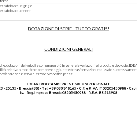
nterna
erbatoio acque grigie
serbatoio acque nere
DOTAZIONE DI SERIE - TUTTO GRATIS!
CONDIZIONI GENERALI
niche, dotazioni dei veicoli e comunque più in generale variazioni ai prodotti e tipolo
lità relativa a modifiche, comprese aggiunte e/o trasformazioni realizzate successivament
olanti e con riserva di errore o modifica per siti.
IDEAVERDECAMPERRENT SRL UNIPERSONALE
3 - 25135 - Brescia (BS) - Tel. +39 030 348165 - C.F. e P.IVA IT03205450988 - Capi
i.v. - Reg.Imprese Brescia 03205450988 - R.E.A. BS 513908