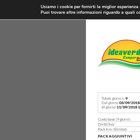
Usiamo i cookie per fornirti la miglior esperienza
Puoi trovare altre informazioni riguardo a quali co
Totale giorni n.
9
Dal giorno
03/09/2018
Al giorno
11/09/2018 1
Costo base (9 giorni)
Diritti fissi
Pack Km: Illimitati
PACK AGGIUNTIVI