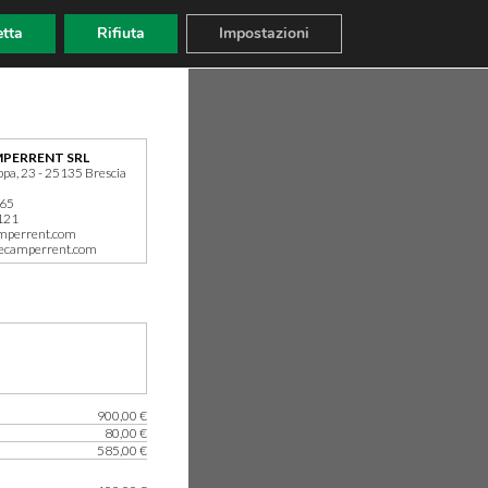
tta
Rifiuta
Impostazioni
PERRENT SRL
ppa, 23 - 25135 Brescia
165
121
mperrent.com
ecamperrent.com
900,00 €
80,00 €
585,00 €