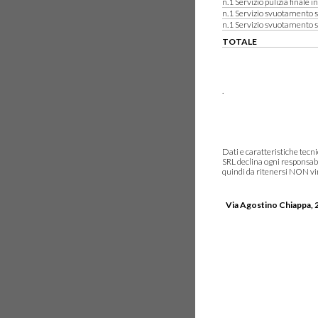
n.1 Servizio pulizia finale i
n.1 Servizio svuotamento s
n.1 Servizio svuotamento 
TOTALE
.
Dati e caratteristiche tec
SRL declina ogni responsabi
quindi da ritenersi NON vinc
Via Agostino Chiappa, 2