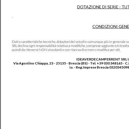
DOTAZIONE DI SERIE - TU
.
CONDIZIONI GENE
Dati e caratteristiche tecniche, dotazioni dei veicoli e comunque più in genera
SRL declina ogni responsabilità relativa a modifiche, comprese aggiunte e/o trasf
quindi da ritenersi NON vincolanti e con riserva di errore o modifica per siti.
IDEAVERDECAMPERRENT SRL 
Via Agostino Chiappa, 23 - 25135 - Brescia (BS) - Tel. +39 030 348165 - C
i.v. - Reg.Imprese Brescia 0320545098