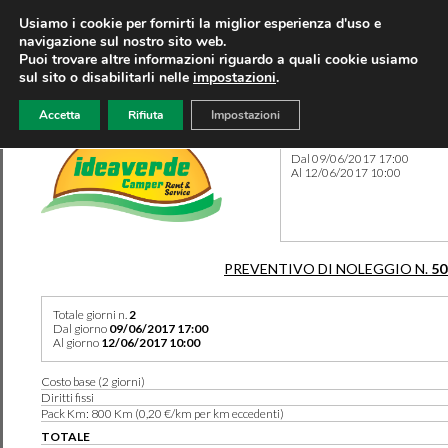
Usiamo i cookie per fornirti la miglior esperienza d'uso e
navigazione sul nostro sito web.
Puoi trovare altre informazioni riguardo a quali cookie usiamo
sul sito o disabilitarli nelle
impostazioni
.
Accetta
Rifiuta
Impostazioni
Preventivo 50312 del 07/08
Dal 09/06/2017 17:00
Al 12/06/2017 10:00
PREVENTIVO DI NOLEGGIO N.
50
Totale giorni n.
2
Dal giorno
09/06/2017 17:00
Al giorno
12/06/2017 10:00
Costo base (2 giorni)
Diritti fissi
Pack Km: 800 Km (0,20 €/km per km eccedenti)
TOTALE