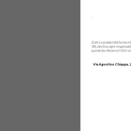
.
Dati e caratteristiche tec
SRL declina ogni responsabi
quindi da ritenersi NON vinc
Via Agostino Chiappa, 2