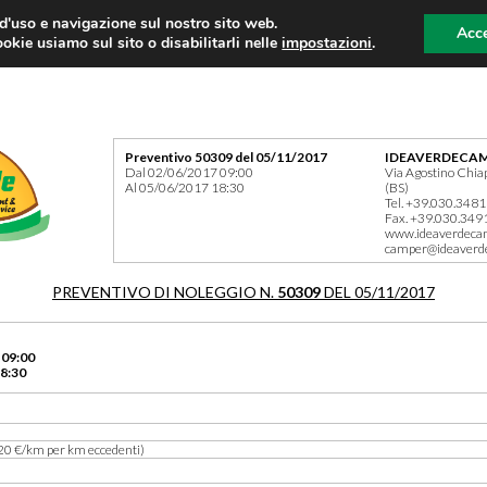
 d'uso e navigazione sul nostro sito web.
Acce
okie usiamo sul sito o disabilitarli nelle
impostazioni
.
Preventivo 50309 del 05/11/2017
IDEAVERDECAM
Dal 02/06/2017 09:00
Via Agostino Chia
Al 05/06/2017 18:30
(BS)
Tel. +39.030.348
Fax. +39.030.349
www.ideaverdeca
camper@ideaverd
PREVENTIVO DI NOLEGGIO N.
50309
DEL 05/11/2017
 09:00
8:30
20 €/km per km eccedenti)