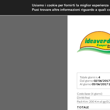
Usiamo i cookie per fornirti la miglior esperienza
Puoi trovare altre informazioni riguardo a quali co
Totale giorni n.
4
Dal giorno
02/06/2017
Al giorno
05/06/2017 1
Costo base (4 giorni)
Diritti fissi
Pack Km: 200 Km al gg (0,
TOTALE