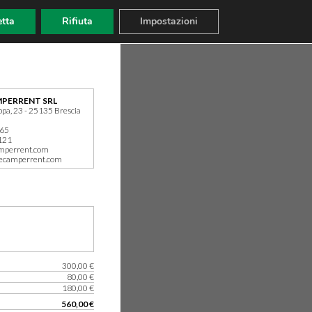
tta
Rifiuta
Impostazioni
PERRENT SRL
ppa, 23 - 25135 Brescia
165
121
mperrent.com
ecamperrent.com
300,00 €
80,00 €
180,00 €
560,00 €