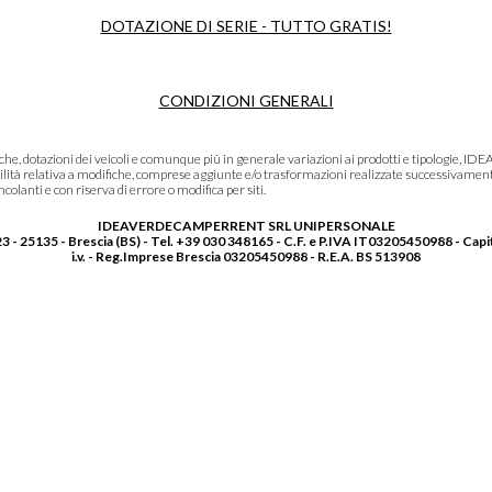
DOTAZIONE DI SERIE - TUTTO GRATIS!
CONDIZIONI GENERALI
niche, dotazioni dei veicoli e comunque più in generale variazioni ai prodotti e tipolo
lità relativa a modifiche, comprese aggiunte e/o trasformazioni realizzate successivament
olanti e con riserva di errore o modifica per siti.
IDEAVERDECAMPERRENT SRL UNIPERSONALE
3 - 25135 - Brescia (BS) - Tel. +39 030 348165 - C.F. e P.IVA IT03205450988 - Capi
i.v. - Reg.Imprese Brescia 03205450988 - R.E.A. BS 513908