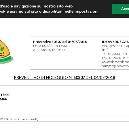
 d'uso e navigazione sul nostro sito web.
Acce
okie usiamo sul sito o disabilitarli nelle
impostazioni
.
Preventivo 50307 del 04/07/2018
IDEAVERDECAM
Dal 31/07/2018 17:00
Via Agostino Chia
Al 11/08/2018 10:00
(BS)
Tel. +39.030.348
Fax. +39.030.349
www.ideaverdeca
camper@ideaverd
PREVENTIVO DI NOLEGGIO N.
50307
DEL 04/07/2018
 17:00
0:00
20 €/km per km eccedenti)