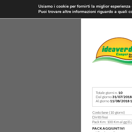
Usiamo i cookie per fornirti la miglior esperienza
Puoi trovare altre informazioni riguardo a quali co
Totale giorni n.
10
Dal giorno
31/07/2018
Al giorno
11/08/2018 1
Costo base (10 giorni)
Diritti fissi
Pack Km: 100 Km al gg (0,
PACK AGGIUNTIVI