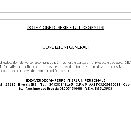
DOTAZIONE DI SERIE - TUTTO GRATIS!
CONDIZIONI GENERALI
niche, dotazioni dei veicoli e comunque più in generale variazioni ai prodotti e tipolo
lità relativa a modifiche, comprese aggiunte e/o trasformazioni realizzate successivament
olanti e con riserva di errore o modifica per siti.
IDEAVERDECAMPERRENT SRL UNIPERSONALE
3 - 25135 - Brescia (BS) - Tel. +39 030 348165 - C.F. e P.IVA IT03205450988 - Capi
i.v. - Reg.Imprese Brescia 03205450988 - R.E.A. BS 513908