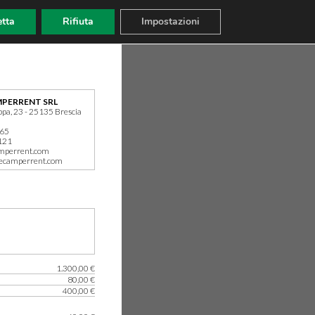
tta
Rifiuta
Impostazioni
PERRENT SRL
ppa, 23 - 25135 Brescia
165
121
mperrent.com
ecamperrent.com
1.300,00 €
80,00 €
400,00 €