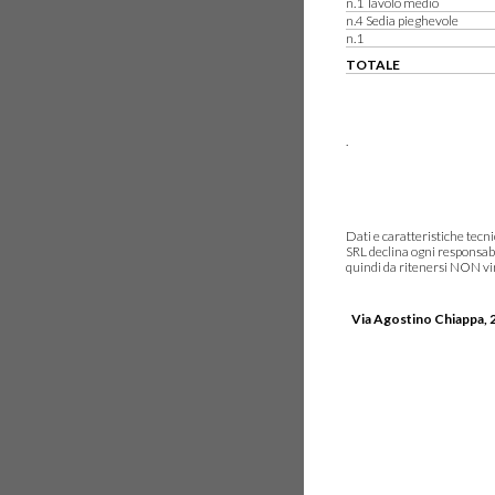
n.1 Tavolo medio
n.4 Sedia pieghevole
n.1
TOTALE
.
Dati e caratteristiche tec
SRL declina ogni responsabi
quindi da ritenersi NON vinc
Via Agostino Chiappa, 2