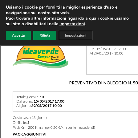
Usiamo i cookie per fornirti la miglior esperienza d'uso e
navigazione sul nostro sito web.
Puoi trovare altre informazioni riguardo a quali cookie usiamo
sul sito o disabilitarli nelle
impostazioni
.
Accetta
Rifiuta
Impostazioni
Preventivo 50304 del 05/10
Dal 15/05/2017 17:00
Al 29/05/2017 10:00
PREVENTIVO DI NOLEGGIO N.
50
Totale giorni n.
13
Dal giorno
15/05/2017 17:00
Al giorno
29/05/2017 10:00
Costo base (13 giorni)
Diritti fissi
Pack Km: 200 Km al gg (0,20 €/km per km eccedenti)
PACK AGGIUNTIVI