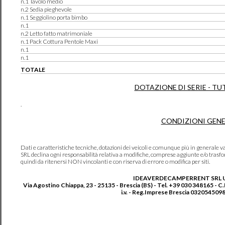
n.1 Tavolo medio
n.2 Sedia pieghevole
n.1 Seggiolino porta bimbo
n.1
n.2 Letto fatto matrimoniale
n.1 Pack Cottura Pentole Maxi
n.1
n.1
TOTALE
DOTAZIONE DI SERIE - TU
.
CONDIZIONI GENE
Dati e caratteristiche tecniche, dotazioni dei veicoli e comunque più in genera
SRL declina ogni responsabilità relativa a modifiche, comprese aggiunte e/o trasf
quindi da ritenersi NON vincolanti e con riserva di errore o modifica per siti.
IDEAVERDECAMPERRENT SRL 
Via Agostino Chiappa, 23 - 25135 - Brescia (BS) - Tel. +39 030 348165 - C
i.v. - Reg.Imprese Brescia 0320545098