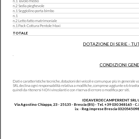
n.1 Tavolo medio
n.2 Sedia pieghevole
n.1 Seggiolino porta bimbo
n.1
n.2 Letto fatto matrimoniale
n.1 Pack Cottura Pentole Maxi
TOTALE
DOTAZIONE DI SERIE - TU
.
CONDIZIONI GENE
Dati e caratteristiche tecniche, dotazioni dei veicoli e comunque più in genera
SRL declina ogni responsabilità relativa a modifiche, comprese aggiunte e/o trasf
quindi da ritenersi NON vincolanti e con riserva di errore o modifica per siti.
IDEAVERDECAMPERRENT SRL 
Via Agostino Chiappa, 23 - 25135 - Brescia (BS) - Tel. +39 030 348165 - C
i.v. - Reg.Imprese Brescia 0320545098