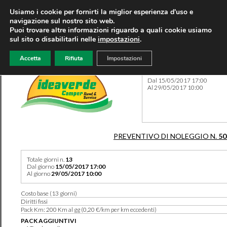
Usiamo i cookie per fornirti la miglior esperienza d'uso e
navigazione sul nostro sito web.
Puoi trovare altre informazioni riguardo a quali cookie usiamo
sul sito o disabilitarli nelle
impostazioni
.
Accetta
Rifiuta
Impostazioni
Preventivo 50303 del 05/10
Dal 15/05/2017 17:00
Al 29/05/2017 10:00
PREVENTIVO DI NOLEGGIO N.
50
Totale giorni n.
13
Dal giorno
15/05/2017 17:00
Al giorno
29/05/2017 10:00
Costo base (13 giorni)
Diritti fissi
Pack Km: 200 Km al gg (0,20 €/km per km eccedenti)
PACK AGGIUNTIVI