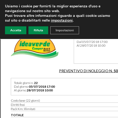
Usiamo i cookie per fornirti la miglior esperienza d'uso e
navigazione sul nostro sito web.
Puoi trovare altre informazioni riguardo a quali cookie usiamo
sul sito o disabilitarli nelle
impostazioni
.
Accetta
Rifiuta
Impostazioni
Preventivo 50301 del 02/07
Dal 05/07/2018 17:00
Al 28/07/2018 10:00
PREVENTIVO DI NOLEGGIO N.
50
Totale giorni n.
22
Dal giorno
05/07/2018 17:00
Al giorno
28/07/2018 10:00
Costo base (22 giorni)
Diritti fissi
Pack Km: Illimitati
TOTALE