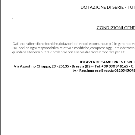
DOTAZIONE DI SERIE - TU
.
CONDIZIONI GENE
Dati e caratteristiche tecniche, dotazioni dei veicoli e comunque più in genera
SRL declina ogni responsabilità relativa a modifiche, comprese aggiunte e/o trasf
quindi da ritenersi NON vincolanti e con riserva di errore o modifica per siti.
IDEAVERDECAMPERRENT SRL 
Via Agostino Chiappa, 23 - 25135 - Brescia (BS) - Tel. +39 030 348165 - C
i.v. - Reg.Imprese Brescia 0320545098