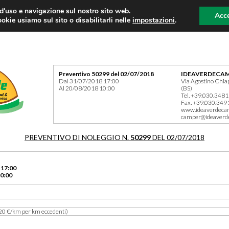
 d'uso e navigazione sul nostro sito web.
Acce
okie usiamo sul sito o disabilitarli nelle
impostazioni
.
Preventivo 50299 del 02/07/2018
IDEAVERDECAM
Dal 31/07/2018 17:00
Via Agostino Chia
Al 20/08/2018 10:00
(BS)
Tel. +39.030.348
Fax. +39.030.349
www.ideaverdeca
camper@ideaverd
PREVENTIVO DI NOLEGGIO N.
50299
DEL 02/07/2018
 17:00
0:00
20 €/km per km eccedenti)