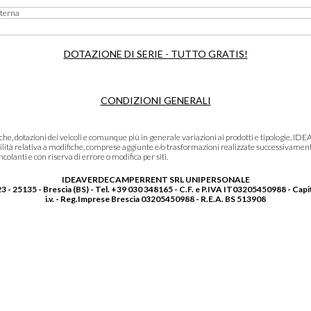
nterna
DOTAZIONE DI SERIE - TUTTO GRATIS!
CONDIZIONI GENERALI
niche, dotazioni dei veicoli e comunque più in generale variazioni ai prodotti e tipolo
lità relativa a modifiche, comprese aggiunte e/o trasformazioni realizzate successivament
olanti e con riserva di errore o modifica per siti.
IDEAVERDECAMPERRENT SRL UNIPERSONALE
3 - 25135 - Brescia (BS) - Tel. +39 030 348165 - C.F. e P.IVA IT03205450988 - Capi
i.v. - Reg.Imprese Brescia 03205450988 - R.E.A. BS 513908