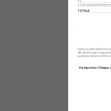
n.1
n.1 Servizio pulizia finale i
TOTALE
.
Dati e caratteristiche tec
SRL declina ogni responsabi
quindi da ritenersi NON vinc
Via Agostino Chiappa, 2