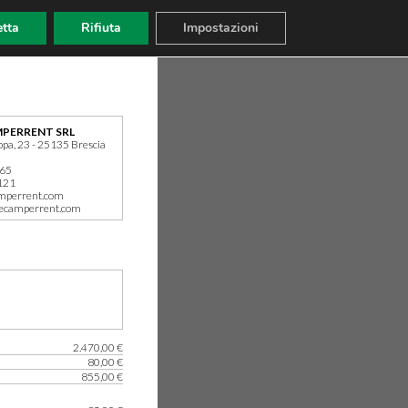
tta
Rifiuta
Impostazioni
PERRENT SRL
ppa, 23 - 25135 Brescia
165
121
mperrent.com
ecamperrent.com
2.470,00 €
80,00 €
855,00 €