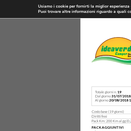
Usiamo i cookie per fornirti la miglior esperienza
Puoi trovare altre informazioni riguardo a quali co
Totale giorni n.
19
Dal giorno
31/07/2018
Al giorno
20/08/2018 1
Costo base (19 giorni)
Diritti fissi
Pack Km: 200 Km al gg (0,
PACK AGGIUNTIVI