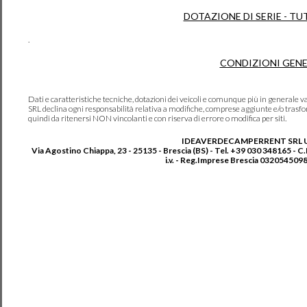
DOTAZIONE DI SERIE - TU
.
CONDIZIONI GENE
Dati e caratteristiche tecniche, dotazioni dei veicoli e comunque più in genera
SRL declina ogni responsabilità relativa a modifiche, comprese aggiunte e/o trasf
quindi da ritenersi NON vincolanti e con riserva di errore o modifica per siti.
IDEAVERDECAMPERRENT SRL 
Via Agostino Chiappa, 23 - 25135 - Brescia (BS) - Tel. +39 030 348165 - C
i.v. - Reg.Imprese Brescia 0320545098