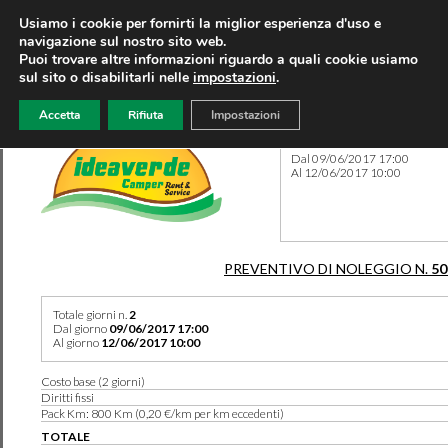
Usiamo i cookie per fornirti la miglior esperienza d'uso e
navigazione sul nostro sito web.
Puoi trovare altre informazioni riguardo a quali cookie usiamo
sul sito o disabilitarli nelle
impostazioni
.
Accetta
Rifiuta
Impostazioni
Preventivo 50292 del 05/05
Dal 09/06/2017 17:00
Al 12/06/2017 10:00
PREVENTIVO DI NOLEGGIO N.
50
Totale giorni n.
2
Dal giorno
09/06/2017 17:00
Al giorno
12/06/2017 10:00
Costo base (2 giorni)
Diritti fissi
Pack Km: 800 Km (0,20 €/km per km eccedenti)
TOTALE