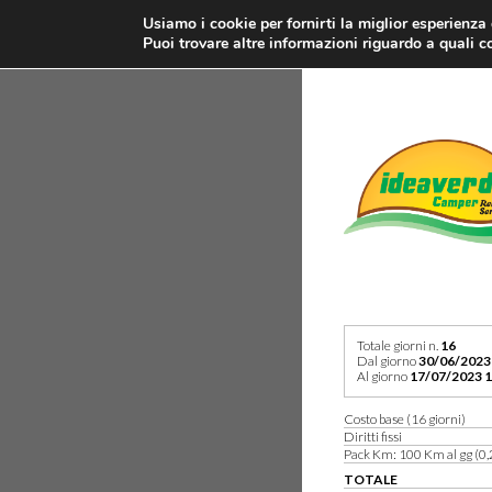
Usiamo i cookie per fornirti la miglior esperienza
Puoi trovare altre informazioni riguardo a quali co
Totale giorni n.
16
Dal giorno
30/06/2023
Al giorno
17/07/2023 1
Costo base (16 giorni)
Diritti fissi
Pack Km: 100 Km al gg (0,
TOTALE