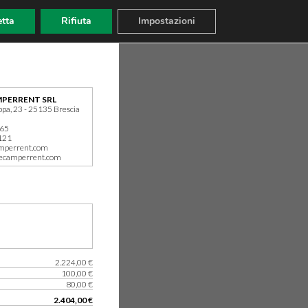
tta
Rifiuta
Impostazioni
PERRENT SRL
ppa, 23 - 25135 Brescia
165
121
mperrent.com
ecamperrent.com
2.224,00 €
100,00 €
80,00 €
2.404,00 €