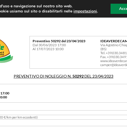
 d'uso e navigazione sul nostro sito web.
Acce
okie usiamo sul sito o disabilitarli nelle
impostazioni
.
Preventivo 50292 del 23/04/2023
IDEAVERDECAM
Dal 30/06/2023 17:00
Via Agostino Chia
Al 17/07/2023 10:00
(BS)
Tel. +39.030.348
Fax. +39.030.349
www.ideaverdeca
camper@ideaverd
PREVENTIVO DI NOLEGGIO N.
50292
DEL 23/04/2023
 17:00
0:00
20 €/km per km eccedenti)