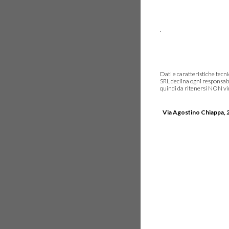
.
Dati e caratteristiche tec
SRL declina ogni responsabi
quindi da ritenersi NON vinc
Via Agostino Chiappa, 2