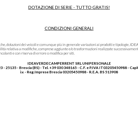
DOTAZIONE DI SERIE - TUTTO GRATIS!
CONDIZIONI GENERALI
niche, dotazioni dei veicoli e comunque più in generale variazioni ai prodotti e tipolo
lità relativa a modifiche, comprese aggiunte e/o trasformazioni realizzate successivament
olanti e con riserva di errore o modifica per siti.
IDEAVERDECAMPERRENT SRL UNIPERSONALE
3 - 25135 - Brescia (BS) - Tel. +39 030 348165 - C.F. e P.IVA IT03205450988 - Capi
i.v. - Reg.Imprese Brescia 03205450988 - R.E.A. BS 513908