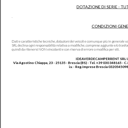
DOTAZIONE DI SERIE - TU
.
CONDIZIONI GENE
Dati e caratteristiche tecniche, dotazioni dei veicoli e comunque più in genera
SRL declina ogni responsabilità relativa a modifiche, comprese aggiunte e/o trasf
quindi da ritenersi NON vincolanti e con riserva di errore o modifica per siti.
IDEAVERDECAMPERRENT SRL 
Via Agostino Chiappa, 23 - 25135 - Brescia (BS) - Tel. +39 030 348165 - C
i.v. - Reg.Imprese Brescia 0320545098