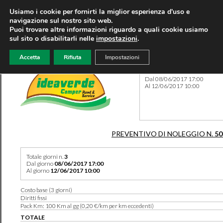
Usiamo i cookie per fornirti la miglior esperienza d'uso e
navigazione sul nostro sito web.
Puoi trovare altre informazioni riguardo a quali cookie usiamo
sul sito o disabilitarli nelle
impostazioni
.
Accetta
Rifiuta
Impostazioni
Preventivo 50291 del 05/05
Dal 08/06/2017 17:00
Al 12/06/2017 10:00
PREVENTIVO DI NOLEGGIO N.
50
Totale giorni n.
3
Dal giorno
08/06/2017 17:00
Al giorno
12/06/2017 10:00
Costo base (3 giorni)
Diritti fissi
Pack Km: 100 Km al gg (0,20 €/km per km eccedenti)
TOTALE