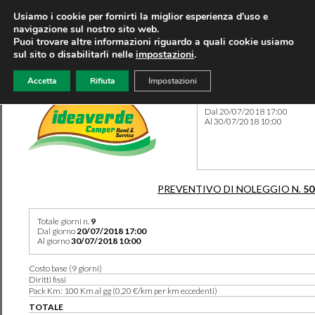
Usiamo i cookie per fornirti la miglior esperienza d'uso e
navigazione sul nostro sito web.
Puoi trovare altre informazioni riguardo a quali cookie usiamo
sul sito o disabilitarli nelle
impostazioni
.
Accetta
Rifiuta
Impostazioni
Preventivo 50289 del 28/06
Dal 20/07/2018 17:00
Al 30/07/2018 10:00
PREVENTIVO DI NOLEGGIO N.
50
Totale giorni n.
9
Dal giorno
20/07/2018 17:00
Al giorno
30/07/2018 10:00
Costo base (9 giorni)
Diritti fissi
Pack Km: 100 Km al gg (0,20 €/km per km eccedenti)
TOTALE