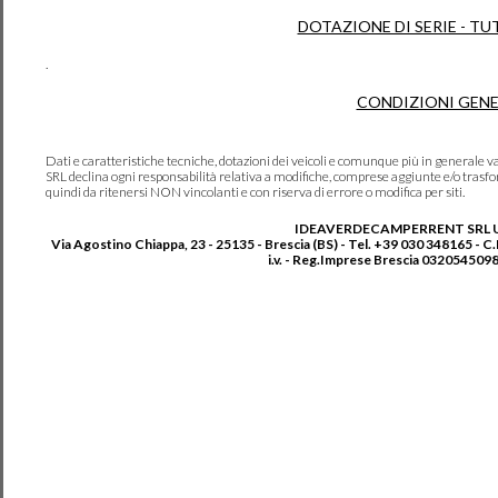
DOTAZIONE DI SERIE - TU
.
CONDIZIONI GENE
Dati e caratteristiche tecniche, dotazioni dei veicoli e comunque più in genera
SRL declina ogni responsabilità relativa a modifiche, comprese aggiunte e/o trasf
quindi da ritenersi NON vincolanti e con riserva di errore o modifica per siti.
IDEAVERDECAMPERRENT SRL 
Via Agostino Chiappa, 23 - 25135 - Brescia (BS) - Tel. +39 030 348165 - C
i.v. - Reg.Imprese Brescia 0320545098