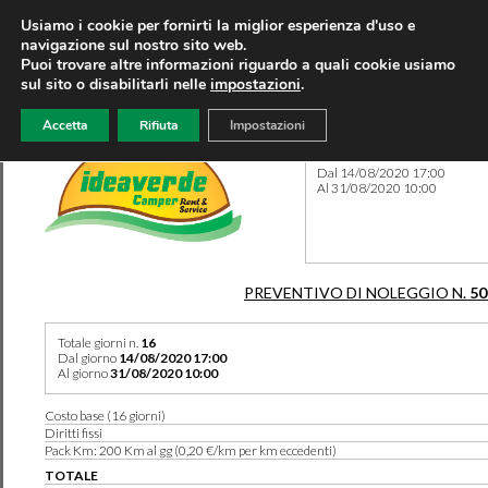
Usiamo i cookie per fornirti la miglior esperienza d'uso e
navigazione sul nostro sito web.
Puoi trovare altre informazioni riguardo a quali cookie usiamo
sul sito o disabilitarli nelle
impostazioni
.
Accetta
Rifiuta
Impostazioni
Preventivo 50285 del 25/06
Dal 14/08/2020 17:00
Al 31/08/2020 10:00
PREVENTIVO DI NOLEGGIO N.
50
Totale giorni n.
16
Dal giorno
14/08/2020 17:00
Al giorno
31/08/2020 10:00
Costo base (16 giorni)
Diritti fissi
Pack Km: 200 Km al gg (0,20 €/km per km eccedenti)
TOTALE