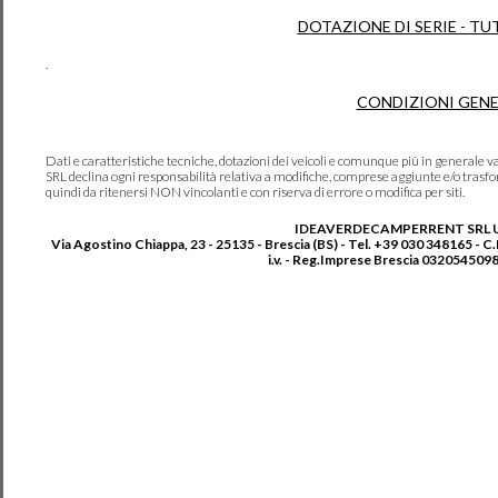
DOTAZIONE DI SERIE - TU
.
CONDIZIONI GENE
Dati e caratteristiche tecniche, dotazioni dei veicoli e comunque più in genera
SRL declina ogni responsabilità relativa a modifiche, comprese aggiunte e/o trasf
quindi da ritenersi NON vincolanti e con riserva di errore o modifica per siti.
IDEAVERDECAMPERRENT SRL 
Via Agostino Chiappa, 23 - 25135 - Brescia (BS) - Tel. +39 030 348165 - C
i.v. - Reg.Imprese Brescia 0320545098