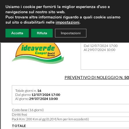
Usiamo i cookie per fornirti la miglior esperienza d'uso e
navigazione sul nostro sito web.
Puoi trovare altre informazioni riguardo a quali cookie usiamo
sul sito o disabilitarli nelle
impostazioni
.
Accetta
Rifiuta
Impostazioni
Preventivo 50283 del 12/04
Dal 12/07/2024 17:00
Al 29/07/2024 10:00
PREVENTIVO DI NOLEGGIO N.
50
Totale giorni n.
16
Dal giorno
12/07/2024 17:00
Al giorno
29/07/2024 10:00
Costo base (16 giorni)
Diritti fissi
Pack Km: 200 Km al gg (0,20 €/km per km eccedenti)
TOTALE