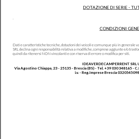
DOTAZIONE DI SERIE - TU
.
CONDIZIONI GENE
Dati e caratteristiche tecniche, dotazioni dei veicoli e comunque più in genera
SRL declina ogni responsabilità relativa a modifiche, comprese aggiunte e/o trasf
quindi da ritenersi NON vincolanti e con riserva di errore o modifica per siti.
IDEAVERDECAMPERRENT SRL 
Via Agostino Chiappa, 23 - 25135 - Brescia (BS) - Tel. +39 030 348165 - C
i.v. - Reg.Imprese Brescia 0320545098