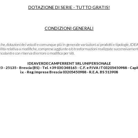
DOTAZIONE DI SERIE - TUTTO GRATIS!
CONDIZIONI GENERALI
niche, dotazioni dei veicoli e comunque più in generale variazioni ai prodotti e tipolo
lità relativa a modifiche, comprese aggiunte e/o trasformazioni realizzate successivament
olanti e con riserva di errore o modifica per siti.
IDEAVERDECAMPERRENT SRL UNIPERSONALE
3 - 25135 - Brescia (BS) - Tel. +39 030 348165 - C.F. e P.IVA IT03205450988 - Capi
i.v. - Reg.Imprese Brescia 03205450988 - R.E.A. BS 513908