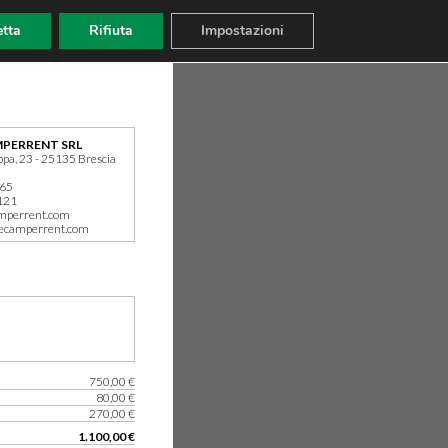
tta
Rifiuta
Impostazioni
PERRENT SRL
ppa, 23 - 25135 Brescia
165
121
mperrent.com
ecamperrent.com
750,00 €
80,00 €
270,00 €
1.100,00 €