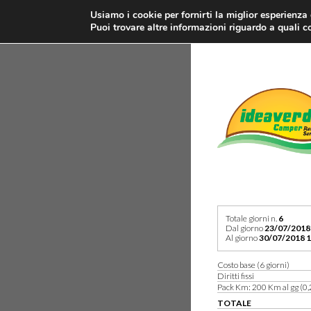
Usiamo i cookie per fornirti la miglior esperienza
Puoi trovare altre informazioni riguardo a quali co
Totale giorni n.
6
Dal giorno
23/07/2018
Al giorno
30/07/2018 1
Costo base (6 giorni)
Diritti fissi
Pack Km: 200 Km al gg (0,
TOTALE