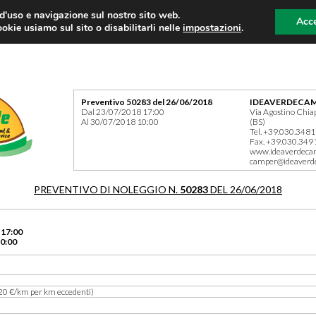
 d'uso e navigazione sul nostro sito web.
Acce
okie usiamo sul sito o disabilitarli nelle
impostazioni
.
Preventivo 50283 del 26/06/2018
IDEAVERDECAM
Dal 23/07/2018 17:00
Via Agostino Chia
Al 30/07/2018 10:00
(BS)
Tel. +39.030.348
Fax. +39.030.349
www.ideaverdeca
camper@ideaverd
PREVENTIVO DI NOLEGGIO N.
50283
DEL 26/06/2018
 17:00
0:00
20 €/km per km eccedenti)