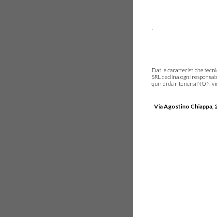
.
Dati e caratteristiche tec
SRL declina ogni responsabi
quindi da ritenersi NON vinc
Via Agostino Chiappa, 2