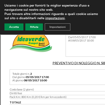
Usiamo i cookie per fornirti la miglior esperienza d'uso e
navigazione sul nostro sito web.
Puoi trovare altre informazioni riguardo a quali cookie usiamo
sul sito o disabilitarli nelle
impostazioni
.
Accetta
Rifiuta
Impostazioni
Preventivo 50282 del 05/03
Dal 05/05/2017 17:00
Al 08/05/2017 10:00
PREVENTIVO DI NOLEGGIO N.
50
Totale giorni n.
2
Dal giorno
05/05/2017 17:00
Al giorno
08/05/2017 10:00
Costo base (2 giorni)
Diritti fissi
Pack Km: 800 Km (0,20 €/km per km eccedenti)
TOTALE