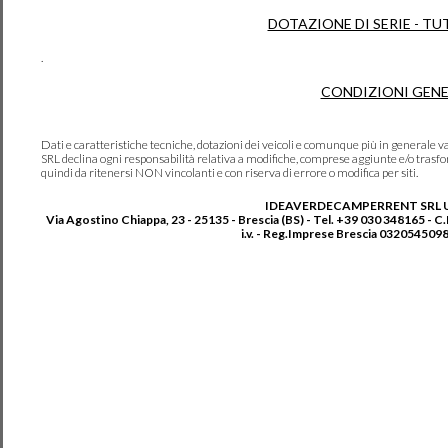
DOTAZIONE DI SERIE - TU
.
CONDIZIONI GENE
Dati e caratteristiche tecniche, dotazioni dei veicoli e comunque più in genera
SRL declina ogni responsabilità relativa a modifiche, comprese aggiunte e/o trasf
quindi da ritenersi NON vincolanti e con riserva di errore o modifica per siti.
IDEAVERDECAMPERRENT SRL 
Via Agostino Chiappa, 23 - 25135 - Brescia (BS) - Tel. +39 030 348165 - C
i.v. - Reg.Imprese Brescia 0320545098