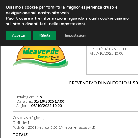
Usiamo i cookie per fornirti la miglior esperienza d'uso e
navigazione sul nostro sito web.
Puoi trovare altre informazioni riguardo a quali cookie usiamo
sul sito o disabilitarli nelle
impostazioni
.
Accetta
Rifiuta
Impostazioni
Preventivo 50282 del 05/08
Dal 01/10/2025 17:00
Al 07/10/2025 10:00
PREVENTIVO DI NOLEGGIO N.
50
Totale giorni n.
5
Dal giorno
01/10/2025 17:00
Al giorno
07/10/2025 10:00
Costo base (5 giorni)
Diritti fissi
Pack Km: 200 Km al gg (0,20 €/km per km eccedenti)
TOTALE