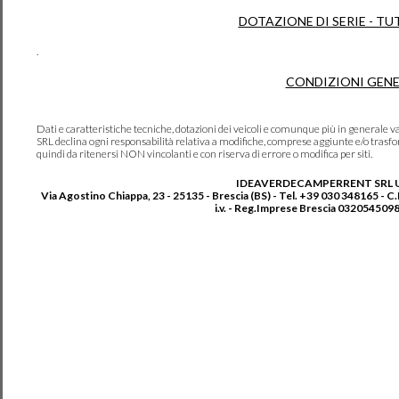
DOTAZIONE DI SERIE - TU
.
CONDIZIONI GENE
Dati e caratteristiche tecniche, dotazioni dei veicoli e comunque più in genera
SRL declina ogni responsabilità relativa a modifiche, comprese aggiunte e/o trasf
quindi da ritenersi NON vincolanti e con riserva di errore o modifica per siti.
IDEAVERDECAMPERRENT SRL 
Via Agostino Chiappa, 23 - 25135 - Brescia (BS) - Tel. +39 030 348165 - C
i.v. - Reg.Imprese Brescia 0320545098