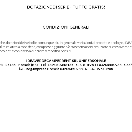
DOTAZIONE DI SERIE - TUTTO GRATIS!
CONDIZIONI GENERALI
niche, dotazioni dei veicoli e comunque più in generale variazioni ai prodotti e tipolo
lità relativa a modifiche, comprese aggiunte e/o trasformazioni realizzate successivament
olanti e con riserva di errore o modifica per siti.
IDEAVERDECAMPERRENT SRL UNIPERSONALE
3 - 25135 - Brescia (BS) - Tel. +39 030 348165 - C.F. e P.IVA IT03205450988 - Capi
i.v. - Reg.Imprese Brescia 03205450988 - R.E.A. BS 513908