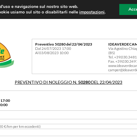
 d'uso e navigazione sul nostro sito web.
Acce
okie usiamo sul sito o disabilitarli nelle
impostazioni
.
Preventivo 50280 del 22/04/2023
IDEAVERDECAM
Dal 24/07/2023 17:00
Via Agostino Chia
Al 03/08/2023 10:00
(BS)
Tel. +39.030.348
Fax. +39.030.349
www.ideaverdeca
camper@ideaverd
PREVENTIVO DI NOLEGGIO N.
50280
DEL 22/04/2023
 17:00
0:00
20 €/km per km eccedenti)