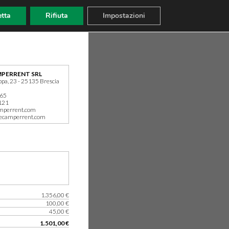
tta
Rifiuta
Impostazioni
PERRENT SRL
ppa, 23 - 25135 Brescia
165
121
mperrent.com
ecamperrent.com
1.356,00 €
100,00 €
45,00 €
1.501,00 €