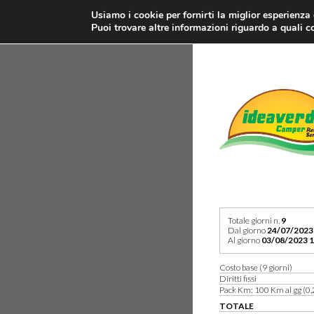
Usiamo i cookie per fornirti la miglior esperienza
Puoi trovare altre informazioni riguardo a quali co
Totale giorni n.
9
Dal giorno
24/07/2023
Al giorno
03/08/2023 1
Costo base (9 giorni)
Diritti fissi
Pack Km: 100 Km al gg (0,
TOTALE