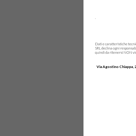
.
Dati e caratteristiche tec
SRL declina ogni responsabi
quindi da ritenersi NON vinc
Via Agostino Chiappa, 2