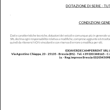
DOTAZIONE DI SERIE - TU
.
CONDIZIONI GENE
Dati e caratteristiche tecniche, dotazioni dei veicoli e comunque più in genera
SRL declina ogni responsabilità relativa a modifiche, comprese aggiunte e/o trasf
quindi da ritenersi NON vincolanti e con riserva di errore o modifica per siti.
IDEAVERDECAMPERRENT SRL 
Via Agostino Chiappa, 23 - 25135 - Brescia (BS) - Tel. +39 030 348165 - C
i.v. - Reg.Imprese Brescia 0320545098