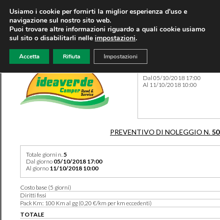
Usiamo i cookie per fornirti la miglior esperienza d'uso e
navigazione sul nostro sito web.
Puoi trovare altre informazioni riguardo a quali cookie usiamo
sul sito o disabilitarli nelle
impostazioni
.
Accetta
Rifiuta
Impostazioni
Preventivo 50280 del 23/06
Dal 05/10/2018 17:00
Al 11/10/2018 10:00
PREVENTIVO DI NOLEGGIO N.
50
Totale giorni n.
5
Dal giorno
05/10/2018 17:00
Al giorno
11/10/2018 10:00
Costo base (5 giorni)
Diritti fissi
Pack Km: 100 Km al gg (0,20 €/km per km eccedenti)
TOTALE