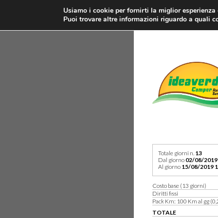
Usiamo i cookie per fornirti la miglior esperienza
Puoi trovare altre informazioni riguardo a quali co
Totale giorni n.
13
Dal giorno
02/08/2019
Al giorno
15/08/2019 1
Costo base (13 giorni)
Diritti fissi
Pack Km: 100 Km al gg (0,
TOTALE