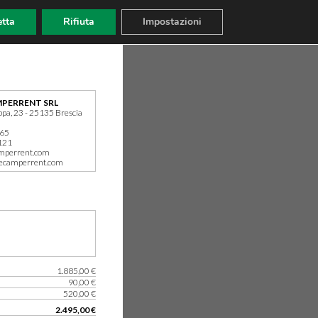
tta
Rifiuta
Impostazioni
PERRENT SRL
ppa, 23 - 25135 Brescia
165
121
mperrent.com
ecamperrent.com
1.885,00 €
90,00 €
520,00 €
2.495,00 €