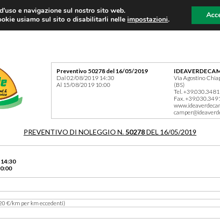
 d'uso e navigazione sul nostro sito web.
Acce
okie usiamo sul sito o disabilitarli nelle
impostazioni
.
Preventivo 50278 del 16/05/2019
IDEAVERDECAM
Dal 02/08/2019 14:30
Via Agostino Chia
Al 15/08/2019 10:00
(BS)
Tel. +39.030.348
Fax. +39.030.349
www.ideaverdeca
camper@ideaverd
PREVENTIVO DI NOLEGGIO N.
50278
DEL 16/05/2019
 14:30
0:00
20 €/km per km eccedenti)