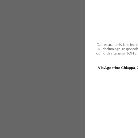
.
Dati e caratteristiche tec
SRL declina ogni responsabi
quindi da ritenersi NON vinc
Via Agostino Chiappa, 2