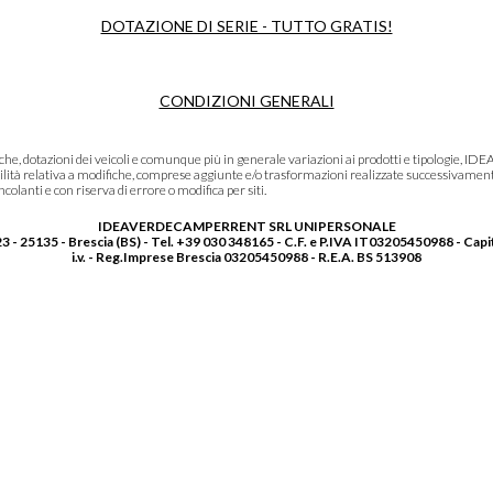
DOTAZIONE DI SERIE - TUTTO GRATIS!
CONDIZIONI GENERALI
niche, dotazioni dei veicoli e comunque più in generale variazioni ai prodotti e tipolo
lità relativa a modifiche, comprese aggiunte e/o trasformazioni realizzate successivament
olanti e con riserva di errore o modifica per siti.
IDEAVERDECAMPERRENT SRL UNIPERSONALE
3 - 25135 - Brescia (BS) - Tel. +39 030 348165 - C.F. e P.IVA IT03205450988 - Capi
i.v. - Reg.Imprese Brescia 03205450988 - R.E.A. BS 513908