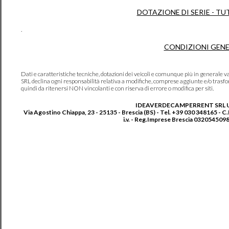
DOTAZIONE DI SERIE - TU
.
CONDIZIONI GENE
Dati e caratteristiche tecniche, dotazioni dei veicoli e comunque più in genera
SRL declina ogni responsabilità relativa a modifiche, comprese aggiunte e/o trasf
quindi da ritenersi NON vincolanti e con riserva di errore o modifica per siti.
IDEAVERDECAMPERRENT SRL 
Via Agostino Chiappa, 23 - 25135 - Brescia (BS) - Tel. +39 030 348165 - C
i.v. - Reg.Imprese Brescia 0320545098