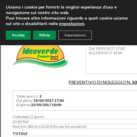
Usiamo i cookie per fornirti la miglior esperienza d'uso e
navigazione sul nostro sito web.
Puoi trovare altre informazioni riguardo a quali cookie usiamo
sul sito o disabilitarli nelle
impostazioni
.
Accetta
Rifiuta
Impostazioni
Preventivo 50277 del 09/08
Dal 19/05/2017 17:00
Al 22/05/2017 10:00
PREVENTIVO DI NOLEGGIO N.
50
Totale giorni n.
2
Dal giorno
19/05/2017 17:00
Al giorno
22/05/2017 10:00
Costo base (2 giorni)
Diritti fissi
Pack Km: 800 Km (0,20 €/km per km eccedenti)
TOTALE