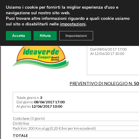
Usiamo i cookie per fornirti la miglior esperienza d'uso e
navigazione sul nostro sito web.
Puoi trovare altre informazioni riguardo a quali cookie usiamo
sul sito o disabilitarli nelle
impostazioni
.
Accetta
Rifiuta
Impostazioni
Preventivo 50274 del 10/08
Dal 08/06/2017 17:00
Al 12/06/2017 10:00
PREVENTIVO DI NOLEGGIO N.
50
Totale giorni n.
3
Dal giorno
08/06/2017 17:00
Al giorno
12/06/2017 10:00
Costo base (3 giorni)
Diritti fissi
Pack Km: 200 Km al gg (0,20 €/km per km eccedenti)
TOTALE