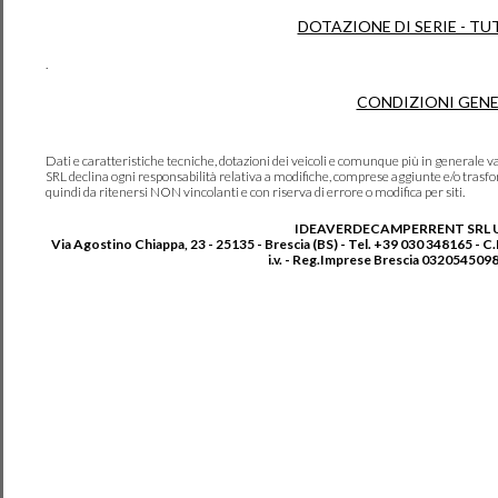
DOTAZIONE DI SERIE - TU
.
CONDIZIONI GENE
Dati e caratteristiche tecniche, dotazioni dei veicoli e comunque più in genera
SRL declina ogni responsabilità relativa a modifiche, comprese aggiunte e/o trasf
quindi da ritenersi NON vincolanti e con riserva di errore o modifica per siti.
IDEAVERDECAMPERRENT SRL 
Via Agostino Chiappa, 23 - 25135 - Brescia (BS) - Tel. +39 030 348165 - C
i.v. - Reg.Imprese Brescia 0320545098