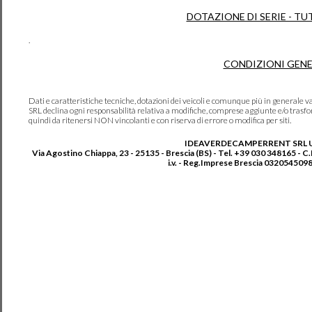
DOTAZIONE DI SERIE - TU
.
CONDIZIONI GENE
Dati e caratteristiche tecniche, dotazioni dei veicoli e comunque più in genera
SRL declina ogni responsabilità relativa a modifiche, comprese aggiunte e/o trasf
quindi da ritenersi NON vincolanti e con riserva di errore o modifica per siti.
IDEAVERDECAMPERRENT SRL 
Via Agostino Chiappa, 23 - 25135 - Brescia (BS) - Tel. +39 030 348165 - C
i.v. - Reg.Imprese Brescia 0320545098