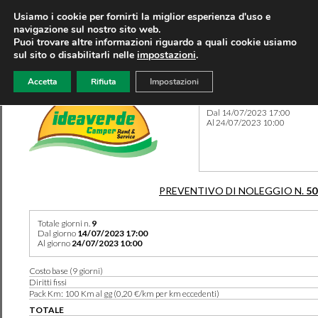
Usiamo i cookie per fornirti la miglior esperienza d'uso e
navigazione sul nostro sito web.
Puoi trovare altre informazioni riguardo a quali cookie usiamo
sul sito o disabilitarli nelle
impostazioni
.
Accetta
Rifiuta
Impostazioni
Preventivo 50274 del 21/04
Dal 14/07/2023 17:00
Al 24/07/2023 10:00
PREVENTIVO DI NOLEGGIO N.
50
Totale giorni n.
9
Dal giorno
14/07/2023 17:00
Al giorno
24/07/2023 10:00
Costo base (9 giorni)
Diritti fissi
Pack Km: 100 Km al gg (0,20 €/km per km eccedenti)
TOTALE