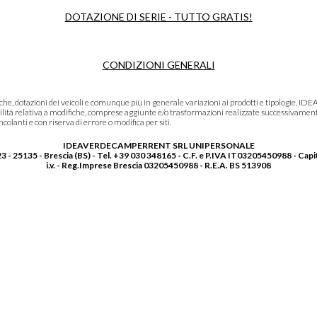
DOTAZIONE DI SERIE - TUTTO GRATIS!
CONDIZIONI GENERALI
niche, dotazioni dei veicoli e comunque più in generale variazioni ai prodotti e tipolo
lità relativa a modifiche, comprese aggiunte e/o trasformazioni realizzate successivament
olanti e con riserva di errore o modifica per siti.
IDEAVERDECAMPERRENT SRL UNIPERSONALE
3 - 25135 - Brescia (BS) - Tel. +39 030 348165 - C.F. e P.IVA IT03205450988 - Capi
i.v. - Reg.Imprese Brescia 03205450988 - R.E.A. BS 513908