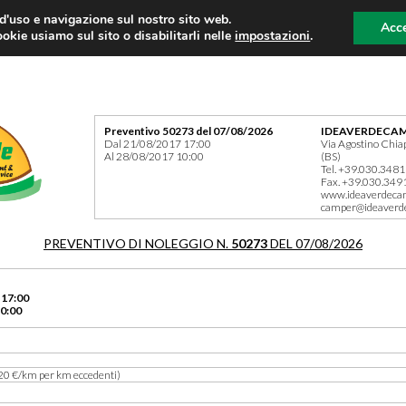
 d'uso e navigazione sul nostro sito web.
Acce
okie usiamo sul sito o disabilitarli nelle
impostazioni
.
Preventivo 50273 del 07/08/2026
IDEAVERDECAM
Dal 21/08/2017 17:00
Via Agostino Chia
Al 28/08/2017 10:00
(BS)
Tel. +39.030.348
Fax. +39.030.349
www.ideaverdeca
camper@ideaverd
PREVENTIVO DI NOLEGGIO N.
50273
DEL 07/08/2026
 17:00
0:00
20 €/km per km eccedenti)