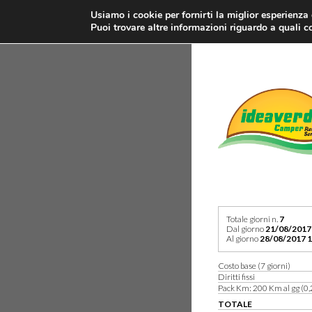
Usiamo i cookie per fornirti la miglior esperienza
Puoi trovare altre informazioni riguardo a quali co
Totale giorni n.
7
Dal giorno
21/08/2017
Al giorno
28/08/2017 1
Costo base (7 giorni)
Diritti fissi
Pack Km: 200 Km al gg (0,
TOTALE