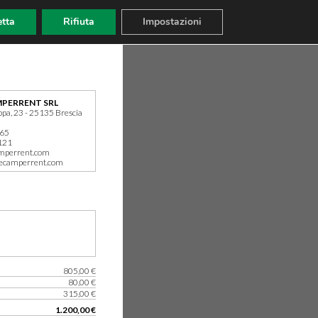
tta
Rifiuta
Impostazioni
PERRENT SRL
ppa, 23 - 25135 Brescia
165
121
mperrent.com
ecamperrent.com
805,00 €
80,00 €
315,00 €
1.200,00 €