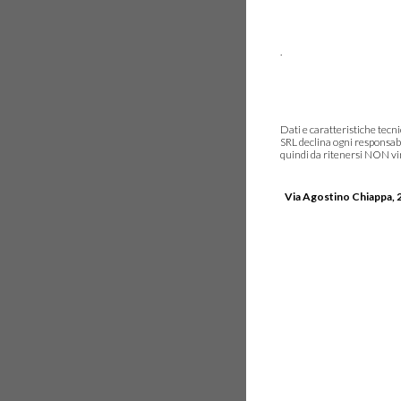
.
Dati e caratteristiche tec
SRL declina ogni responsabi
quindi da ritenersi NON vinc
Via Agostino Chiappa, 2