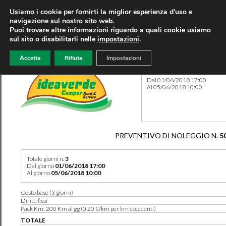
Usiamo i cookie per fornirti la miglior esperienza d'uso e
navigazione sul nostro sito web.
Puoi trovare altre informazioni riguardo a quali cookie usiamo
sul sito o disabilitarli nelle
impostazioni
.
Accetta
Rifiuta
Impostazioni
Preventivo 5027 del 02/02/
Dal 01/06/2018 17:00
Al 05/06/2018 10:00
PREVENTIVO DI NOLEGGIO N.
5
Totale giorni n.
3
Dal giorno
01/06/2018 17:00
Al giorno
05/06/2018 10:00
Costo base (3 giorni)
Diritti fissi
Pack Km: 200 Km al gg (0,20 €/km per km eccedenti)
TOTALE