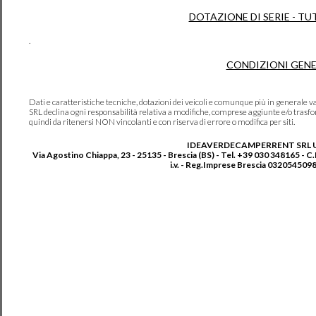
DOTAZIONE DI SERIE - TU
.
CONDIZIONI GENE
Dati e caratteristiche tecniche, dotazioni dei veicoli e comunque più in genera
SRL declina ogni responsabilità relativa a modifiche, comprese aggiunte e/o trasf
quindi da ritenersi NON vincolanti e con riserva di errore o modifica per siti.
IDEAVERDECAMPERRENT SRL 
Via Agostino Chiappa, 23 - 25135 - Brescia (BS) - Tel. +39 030 348165 - C
i.v. - Reg.Imprese Brescia 0320545098