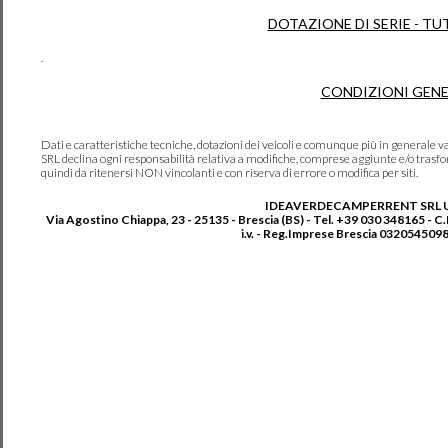
DOTAZIONE DI SERIE - TU
.
CONDIZIONI GENE
Dati e caratteristiche tecniche, dotazioni dei veicoli e comunque più in genera
SRL declina ogni responsabilità relativa a modifiche, comprese aggiunte e/o trasf
quindi da ritenersi NON vincolanti e con riserva di errore o modifica per siti.
IDEAVERDECAMPERRENT SRL 
Via Agostino Chiappa, 23 - 25135 - Brescia (BS) - Tel. +39 030 348165 - C
i.v. - Reg.Imprese Brescia 0320545098