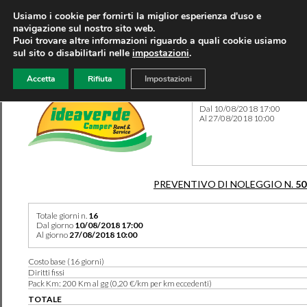
Usiamo i cookie per fornirti la miglior esperienza d'uso e
navigazione sul nostro sito web.
Puoi trovare altre informazioni riguardo a quali cookie usiamo
sul sito o disabilitarli nelle
impostazioni
.
Accetta
Rifiuta
Impostazioni
Preventivo 50269 del 18/06
Dal 10/08/2018 17:00
Al 27/08/2018 10:00
PREVENTIVO DI NOLEGGIO N.
50
Totale giorni n.
16
Dal giorno
10/08/2018 17:00
Al giorno
27/08/2018 10:00
Costo base (16 giorni)
Diritti fissi
Pack Km: 200 Km al gg (0,20 €/km per km eccedenti)
TOTALE