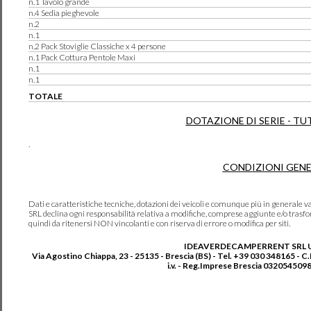
n.1 Tavolo grande
n.4 Sedia pieghevole
n.2
n.1
n.2 Pack Stoviglie Classiche x 4 persone
n.1 Pack Cottura Pentole Maxi
n.1
n.1
TOTALE
DOTAZIONE DI SERIE - TU
.
CONDIZIONI GENE
Dati e caratteristiche tecniche, dotazioni dei veicoli e comunque più in genera
SRL declina ogni responsabilità relativa a modifiche, comprese aggiunte e/o trasf
quindi da ritenersi NON vincolanti e con riserva di errore o modifica per siti.
IDEAVERDECAMPERRENT SRL 
Via Agostino Chiappa, 23 - 25135 - Brescia (BS) - Tel. +39 030 348165 - C
i.v. - Reg.Imprese Brescia 0320545098