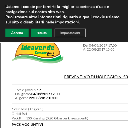
Usiamo i cookie per fornirti la miglior esperienza d'uso e
navigazione sul nostro sito web.
Puoi trovare altre informazioni riguardo a quali cookie usiamo
sul sito o disabilitarli nelle
impostazioni
.
Accetta
Rifiuta
Impostazioni
Preventivo 50268 del 06/08
Dal 04/08/2017 17:00
Al 22/08/2017 10:00
PREVENTIVO DI NOLEGGIO N.
50
Totale giorni n.
17
Dal giorno
04/08/2017 17:00
Al giorno
22/08/2017 10:00
Costo base (17 giorni)
Diritti fissi
Pack Km: 100 Km al gg (0,20 €/km per km eccedenti)
PACK AGGIUNTIVI