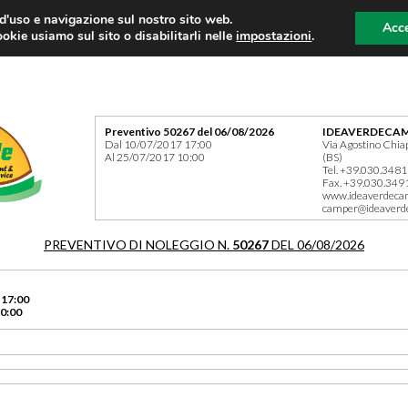
 d'uso e navigazione sul nostro sito web.
Acce
okie usiamo sul sito o disabilitarli nelle
impostazioni
.
Preventivo 50267 del 06/08/2026
IDEAVERDECAM
Dal 10/07/2017 17:00
Via Agostino Chia
Al 25/07/2017 10:00
(BS)
Tel. +39.030.348
Fax. +39.030.349
www.ideaverdeca
camper@ideaverd
PREVENTIVO DI NOLEGGIO N.
50267
DEL 06/08/2026
 17:00
0:00