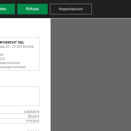
tta
Rifiuta
Impostazioni
PERRENT SRL
ppa, 23 - 25135 Brescia
165
121
mperrent.com
ecamperrent.com
1.600,00 €
80,00 €
975,00 €