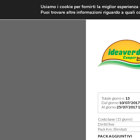
Usiamo i cookie per fornirti la miglior esperienza
Puoi trovare altre informazioni riguardo a quali co
Totale giorni n.
15
Dal giorno
10/07/2017
Al giorno
25/07/2017 1
Costo base (15 giorni)
Diritti fissi
Pack Km: Illimitati
PACK AGGIUNTIVI