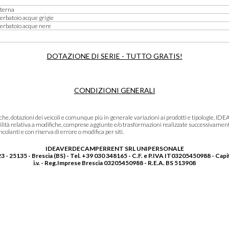
nterna
erbatoio acque grigie
serbatoio acque nere
DOTAZIONE DI SERIE - TUTTO GRATIS!
CONDIZIONI GENERALI
niche, dotazioni dei veicoli e comunque più in generale variazioni ai prodotti e tipolo
lità relativa a modifiche, comprese aggiunte e/o trasformazioni realizzate successivament
olanti e con riserva di errore o modifica per siti.
IDEAVERDECAMPERRENT SRL UNIPERSONALE
3 - 25135 - Brescia (BS) - Tel. +39 030 348165 - C.F. e P.IVA IT03205450988 - Capi
i.v. - Reg.Imprese Brescia 03205450988 - R.E.A. BS 513908