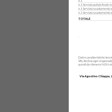
n.1
n.1 Servizio pulizia finale i
n.1 Servizio svuotamento s
n.1 Servizio svuotamento 
TOTALE
.
Dati e caratteristiche tec
SRL declina ogni responsabi
quindi da ritenersi NON vinc
Via Agostino Chiappa, 2