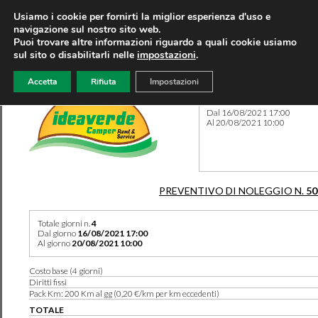
Usiamo i cookie per fornirti la miglior esperienza d'uso e
navigazione sul nostro sito web.
Puoi trovare altre informazioni riguardo a quali cookie usiamo
sul sito o disabilitarli nelle
impostazioni
.
Accetta
Rifiuta
Impostazioni
Preventivo 50267 del 30/07
Dal 16/08/2021 17:00
Al 20/08/2021 10:00
PREVENTIVO DI NOLEGGIO N.
50
Totale giorni n.
4
Dal giorno
16/08/2021 17:00
Al giorno
20/08/2021 10:00
Costo base (4 giorni)
Diritti fissi
Pack Km: 200 Km al gg (0,20 €/km per km eccedenti)
TOTALE