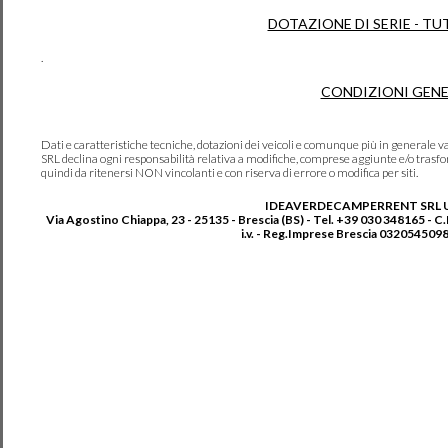
DOTAZIONE DI SERIE - TU
.
CONDIZIONI GENE
Dati e caratteristiche tecniche, dotazioni dei veicoli e comunque più in genera
SRL declina ogni responsabilità relativa a modifiche, comprese aggiunte e/o trasf
quindi da ritenersi NON vincolanti e con riserva di errore o modifica per siti.
IDEAVERDECAMPERRENT SRL 
Via Agostino Chiappa, 23 - 25135 - Brescia (BS) - Tel. +39 030 348165 - C
i.v. - Reg.Imprese Brescia 0320545098