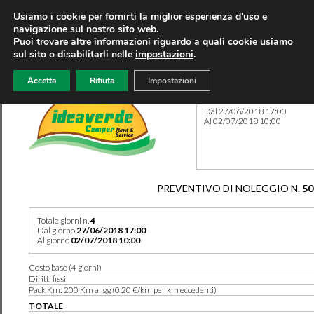
Usiamo i cookie per fornirti la miglior esperienza d'uso e
navigazione sul nostro sito web.
Puoi trovare altre informazioni riguardo a quali cookie usiamo
sul sito o disabilitarli nelle
impostazioni
.
Accetta
Rifiuta
Impostazioni
Preventivo 50265 del 14/06
Dal 27/06/2018 17:00
Al 02/07/2018 10:00
PREVENTIVO DI NOLEGGIO N.
50
Totale giorni n.
4
Dal giorno
27/06/2018 17:00
Al giorno
02/07/2018 10:00
Costo base (4 giorni)
Diritti fissi
Pack Km: 200 Km al gg (0,20 €/km per km eccedenti)
TOTALE