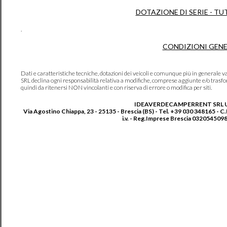
DOTAZIONE DI SERIE - TU
.
CONDIZIONI GENE
Dati e caratteristiche tecniche, dotazioni dei veicoli e comunque più in genera
SRL declina ogni responsabilità relativa a modifiche, comprese aggiunte e/o trasf
quindi da ritenersi NON vincolanti e con riserva di errore o modifica per siti.
IDEAVERDECAMPERRENT SRL 
Via Agostino Chiappa, 23 - 25135 - Brescia (BS) - Tel. +39 030 348165 - C
i.v. - Reg.Imprese Brescia 0320545098