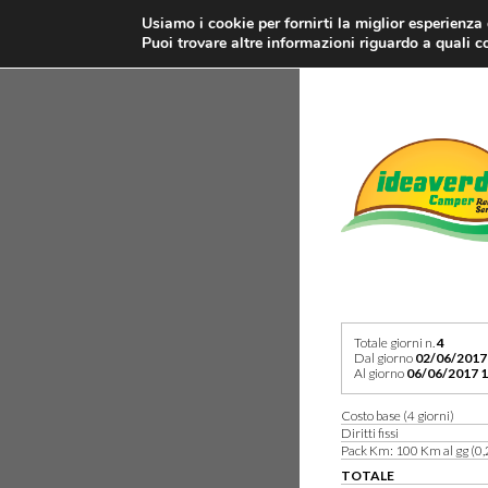
Usiamo i cookie per fornirti la miglior esperienza
Puoi trovare altre informazioni riguardo a quali co
Totale giorni n.
4
Dal giorno
02/06/2017
Al giorno
06/06/2017 1
Costo base (4 giorni)
Diritti fissi
Pack Km: 100 Km al gg (0,
TOTALE