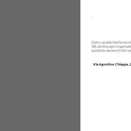
.
Dati e caratteristiche tec
SRL declina ogni responsabi
quindi da ritenersi NON vinc
Via Agostino Chiappa, 2