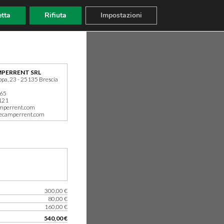
tta
Rifiuta
Impostazioni
PERRENT SRL
ppa, 23 - 25135 Brescia
165
121
mperrent.com
ecamperrent.com
300,00 €
80,00 €
160,00 €
540,00 €