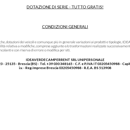
DOTAZIONE DI SERIE - TUTTO GRATIS!
CONDIZIONI GENERALI
niche, dotazioni dei veicoli e comunque più in generale variazioni ai prodotti e tipolo
lità relativa a modifiche, comprese aggiunte e/o trasformazioni realizzate successivament
olanti e con riserva di errore o modifica per siti.
IDEAVERDECAMPERRENT SRL UNIPERSONALE
3 - 25135 - Brescia (BS) - Tel. +39 030 348165 - C.F. e P.IVA IT03205450988 - Capi
i.v. - Reg.Imprese Brescia 03205450988 - R.E.A. BS 513908