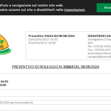
 d'uso e navigazione sul nostro sito web.
Acce
okie usiamo sul sito o disabilitarli nelle
impostazioni
.
Preventivo 50263 del 08/08/2026
IDEAVERDECAM
Dal 02/06/2017 14:30
Via Agostino Chia
Al 06/06/2017 10:00
(BS)
Tel. +39.030.348
Fax. +39.030.349
www.ideaverdeca
camper@ideaverd
PREVENTIVO DI NOLEGGIO N.
50263
DEL 08/08/2026
 14:30
0:00
20 €/km per km eccedenti)